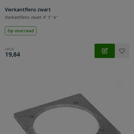
Vierkantflens zwart
Vierkantflens zwart 4'' 5'' 6''
Op voorraad
vanaf
€
19,84