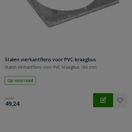
Stalen vierkantflens voor PVC-kraagbus
Stalen vierkantflens voor PVC-kraagbus 160 mm
Op voorraad
vanaf
€
49,24