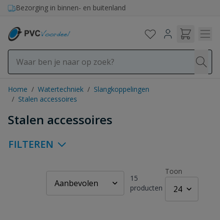
Ga naar de inhoud
Bezorging in binnen- en buitenland
Home
/
Watertechniek
/
Slangkoppelingen
/
Stalen accessoires
Stalen accessoires
FILTEREN
Toon
15
producten