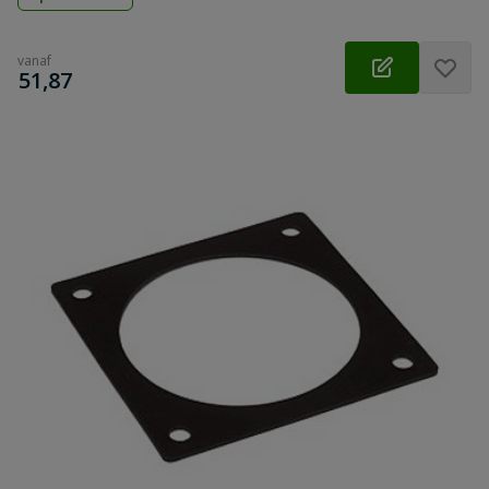
vanaf
€
51,87