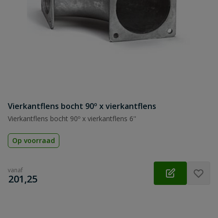
Vierkantflens bocht 90º x vierkantflens
Vierkantflens bocht 90º x vierkantflens 6''
Op voorraad
vanaf
€
201,25