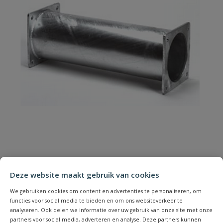
Vierkantflens buis vierkantflens
Deze website maakt gebruik van cookies
Vierkantflens buis vierkantflens
We gebruiken cookies om content en advertenties te personaliseren, om
Op voorraad
functies voor social media te bieden en om ons websiteverkeer te
analyseren. Ook delen we informatie over uw gebruik van onze site met onze
partners voor social media, adverteren en analyse. Deze partners kunnen