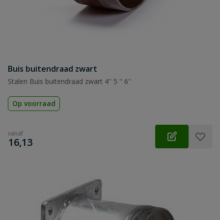
Buis buitendraad zwart
Stalen Buis buitendraad zwart 4'' 5 '' 6''
Op voorraad
vanaf
€
16,13