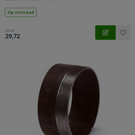
Op voorraad
vanaf
€
29,72