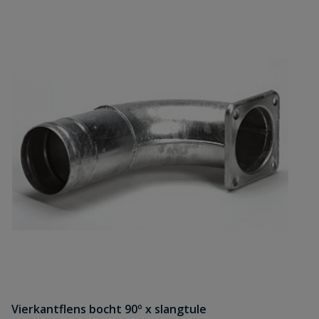
Vierkantflens bocht 90º x slangtule