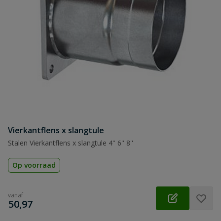
Vierkantflens x slangtule
Stalen Vierkantflens x slangtule 4'' 6'' 8''
Op voorraad
vanaf
€
50,97