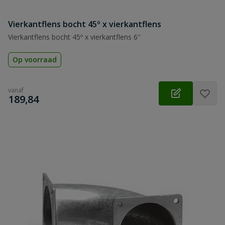
Vierkantflens bocht 45º x vierkantflens
Vierkantflens bocht 45º x vierkantflens 6''
Op voorraad
vanaf
€
189,84