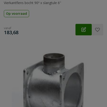
Vierkantflens bocht 90º x slangtule 6''
Op voorraad
vanaf
€
183,68