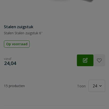
Stalen zuigstuk
Stalen Stalen zuigstuk 6''
Op voorraad
vanaf
€
24,04
15
producten
Toon