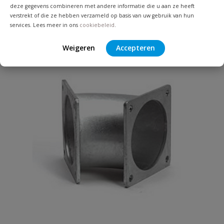
vanaf
deze gegevens combineren met andere informatie die u aan ze heeft
€
131,74
verstrekt of die ze hebben verzameld op basis van uw gebruik van hun
services. Lees meer in ons
cookiebeleid
.
Weigeren
Accepteren