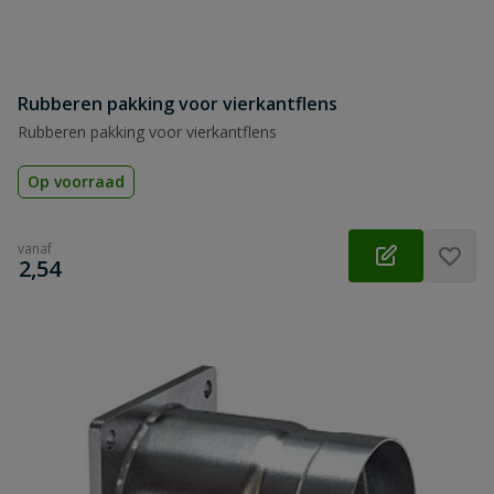
Rubberen pakking voor vierkantflens
Rubberen pakking voor vierkantflens
Op voorraad
vanaf
€
2,54