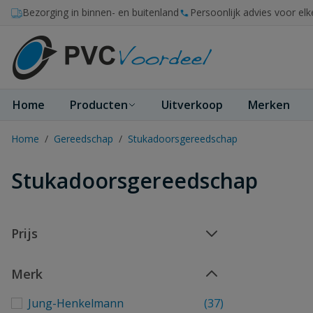
Ga naar de inhoud
Bezorging in binnen- en buitenland
Persoonlijk advies voor elk
Home
Producten
Uitverkoop
Merken
Home
/
Gereedschap
/
Stukadoorsgereedschap
Stukadoorsgereedschap
Prijs
Merk
Jung-Henkelmann
(37)