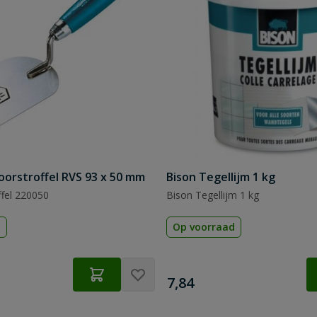
oorstroffel RVS 93 x 50 mm
Bison Tegellijm 1 kg
ffel 220050
Bison Tegellijm 1 kg
d
Op voorraad
€
7,84