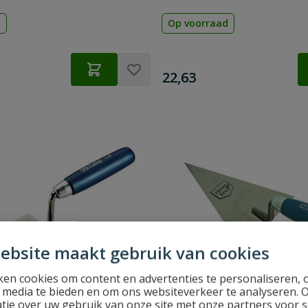
d
Op voorraad
€
22,63
ebsite maakt gebruik van cookies
en cookies om content en advertenties te personaliseren, 
l media te bieden en om ons websiteverkeer te analyseren. 
tie over uw gebruik van onze site met onze partners voor s