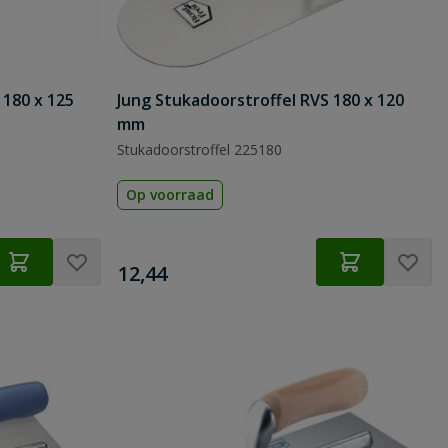
 180 x 125
Jung Stukadoorstroffel RVS 180 x 120
mm
Stukadoorstroffel 225180
Op voorraad
€
12,44