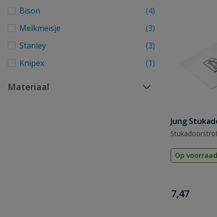
Bison
(4)
Melkmeisje
(3)
Stanley
(3)
Knipex
(1)
Materiaal
Jung Stukad
Stukadoorstro
Op voorraa
€
7,47