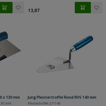
€
13,87
80 x 130 mm
Jung Pleistertroffel Rond RVS 140 mm
 130 mm
Pleistertroffel 211140