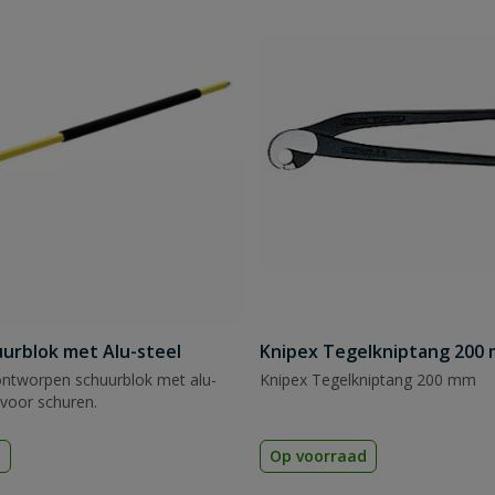
uurblok met Alu-steel
Knipex Tegelkniptang 200
ntworpen schuurblok met alu-
Knipex Tegelkniptang 200 mm
 voor schuren.
d
Op voorraad