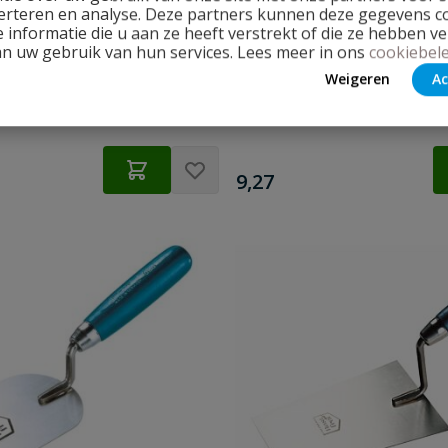
erteren en analyse. Deze partners kunnen deze gegevens 
rtroffel Spits RVS 140 mm
Jung Pleistertroffel Spits 
 informatie die u aan ze heeft verstrekt of die ze hebben v
an uw gebruik van hun services. Lees meer in ons
cookiebele
 215140
Pleistertroffel 215160
Weigeren
Ac
d
Op voorraad
€
9,27