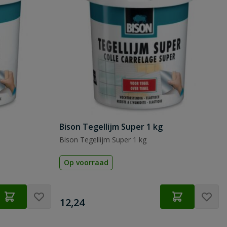
Bison Tegellijm Super 1 kg
Bison Tegellijm Super 1 kg
Op voorraad
€
12,24