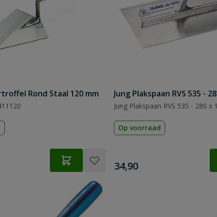
rtroffel Rond Staal 120 mm
Jung Plakspaan RVS 535 - 2
 411120
Jung Plakspaan RVS 535 - 280 x
d
Op voorraad
€
34,90