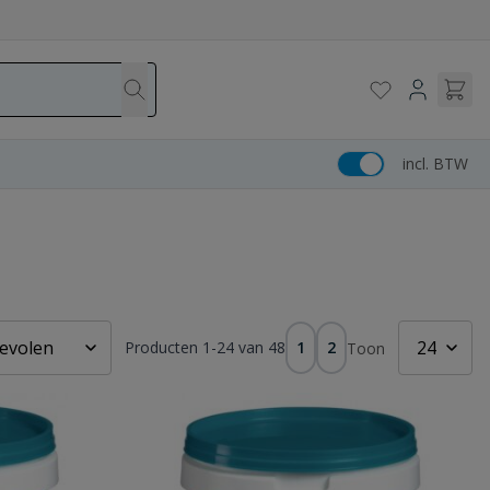
incl. BTW
Producten
1
-
24
van
48
1
2
Toon