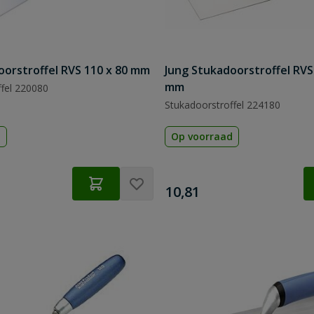
oorstroffel RVS 110 x 80 mm
Jung Stukadoorstroffel RVS
mm
ffel 220080
Stukadoorstroffel 224180
d
Op voorraad
€
10,81