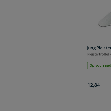
Jung Pleiste
Pleistertroffel
Op voorraa
€
12,84