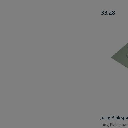
€
33,28
Jung Plaksp
Jung Plakspaa