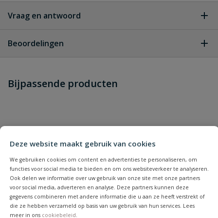
Vraag en antwoord
Geen vragen
Beoordelingen
Heb je zelf ook een vraag over
Stel jouw
Bijpassende producten
Schrijf zelf een beoordeling
vraag
dit product?
Je beoordeelt:
Messing terugslagklep
Uw waardering:
Deze website maakt gebruik van cookies
We gebruiken cookies om content en advertenties te personaliseren, om
functies voor social media te bieden en om ons websiteverkeer te analyseren.
Ook delen we informatie over uw gebruik van onze site met onze partners
voor social media, adverteren en analyse. Deze partners kunnen deze
gegevens combineren met andere informatie die u aan ze heeft verstrekt of
die ze hebben verzameld op basis van uw gebruik van hun services. Lees
Naam
meer in ons
cookiebeleid
.