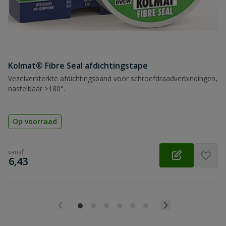
Kolmat® Fibre Seal afdichtingstape
Vezelversterkte afdichtingsband voor schroefdraadverbindingen,
nastelbaar >180°.
Op voorraad
vanaf
€
6,43