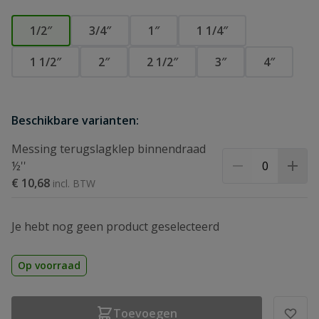
1/2″
3/4″
1″
1 1/4″
1 1/2″
2″
2 1/2″
3″
4″
Beschikbare varianten:
Messing terugslagklep binnendraad
½''
€ 10,68
Je hebt nog geen product geselecteerd
Op voorraad
Toevoegen