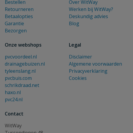
Bestellen
Over WitWay
Retourneren
Werken bij WitWay?
Betaalopties
Deskundig advies
Garantie
Blog
Bezorgen
Onze webshops
Legal
pvcvoordeel.nl
Disclaimer
drainagebuizen.nl
Algemene voorwaarden
tyleenslang.nl
Privacyverklaring
pvcbuis.com
Cookies
schrikdraad.net
haxo.nl
pvc24.nl
Contact
WitWay
Tussendiepen 48