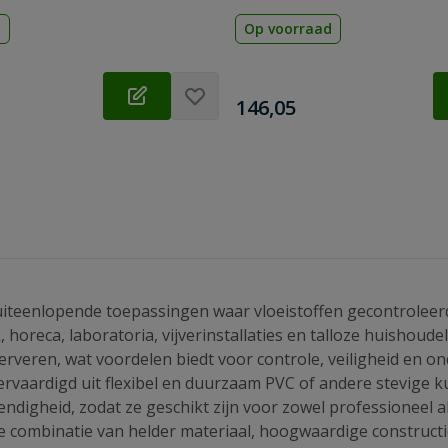
d
Op voorraad
€
146,05
iteenlopende toepassingen waar vloeistoffen gecontroleerd,
horeca, laboratoria, vijverinstallaties en talloze huishoude
erveren, wat voordelen biedt voor controle, veiligheid en 
rvaardigd uit flexibel en duurzaam PVC of andere stevige k
endigheid, zodat ze geschikt zijn voor zowel professioneel al
e combinatie van helder materiaal, hoogwaardige constructi