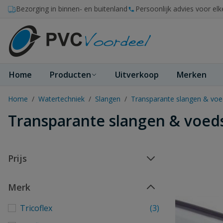
Ga naar de inhoud
Bezorging in binnen- en buitenland
Persoonlijk advies voor elk
Home
Producten
Uitverkoop
Merken
Home
/
Watertechniek
/
Slangen
/
Transparante slangen & voe
Transparante slangen & voed
Prijs
Merk
Tricoflex
(3)