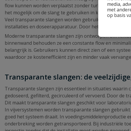
media, adv
flow kunnen worden verplaatst zonder turbulentie of verh
met andere
het mogelijk om de slang te gebruiken in krappe ruimtes,
op basis v
Veel transparante slangen worden gebruikt in systemen wa
installaties en doseerapparatuur. Door het zicht op de s
Moderne transparante slangen zijn ontworpen om flexibel, s
binnenwand behouden ze een constante flow en minimalise
belangrijk is. Gebruikers kunnen direct zien of een syst
waardoor ze kostenefficiënt zijn en minder vaak vervang
Transparante slangen: de veelzijdige
Transparante slangen zijn essentieel in situaties waari
gedoseerd, gefilterd, gecirculeerd of vervoerd. Door de tr
Dit maakt transparante slangen geschikt voor laboratori
In vijversystemen worden transparante slangen gebruikt
goed het systeem draait. In voedingsmiddelenproductie e
onderbreking worden getransporteerd. Bij industriële t
inspectie zonder dat de installatie moet worden geopend. 