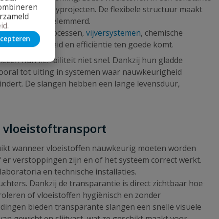
combineren
cessen als hobbyprojecten. De flexibele structuur maakt
erzameld
 de flow wordt belemmerd.
id
.
oria, voedselprocessen,
vijversystemen
, chemische
cepteren
at de veiligheid en efficiëntie ten goede komt.
zen hun flexibiliteit niet snel. Dankzij hun gladde
ooral tot uiting in systemen waar nauwkeurigheid
mindert. De slangen hebben een lange levensduur,
 vloeistoftransport
bruikt wanneer vloeistoffen nauwkeurig moeten worden
f er verstoppingen zijn en of het systeem correct werkt.
boratoria en technische installaties.
eluchters. Dankzij de transparantie is direct zichtbaar hoe
oleren of vloeistoffen hygiënisch en zonder
dingen bieden transparante slangen een snelle visuele
an gewicht en slijtvast, wat ze geschikt maakt voor