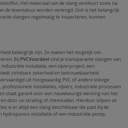
stoffen. Het materiaal van de slang verkleurt soms na
kan de levensduur worden verlengd. Ook is het belangrijk
arante slangen regelmatig te inspecteren, kunnen
rheid belangrijk zijn. Ze maken het mogelijk om
neren. Bij
PVCVoordeel
vind je transparante slangen van
dustriële installatie, een vijverproject, een
biedt zichtbare zekerheid en betrouwbaarheid.
 vervaardigd uit hoogwaardig PVC of andere stevige
professionele installaties, vijvers, industriële processen
g en staat garant voor een nauwkeurige werking van het
n door uv-straling of chemicaliën. Hierdoor blijven ze
s is er altijd een slang beschikbaar die past bij de
n hydroponics-installatie of een industriële pomp,