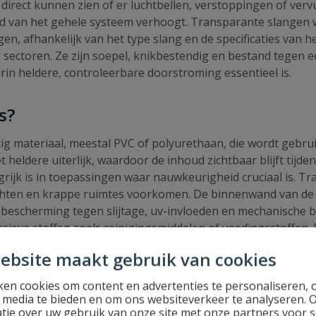
 direct kunnen zien of er luchtbellen, verstoppingen of ver
 van het gehele systeem verhoogt. Transparante slangen w
en, afhankelijk van het type slang en de specificaties van
 sectoren. Ze zijn soepel, knikbestendig en bestand tegen e
n heldere, controleerbare doorstroming essentieel is.
s?
tig materiaal, meestal PVC of polyurethaan, die wordt gebrui
 heldere uiterlijk, waardoor de inhoud zichtbaar blijft tijde
rijk is in toepassingen waar nauwkeurigheid cruciaal is. Tra
bochten en krappe ruimtes voorkomen. De binnenwand van de s
escherming tegen slijtage, uv-invloeden en mechanische be
sieve stoffen zoals reinigingsmiddelen of voedingsstoffen.
ke doorstroom goed zichtbaar is. Dit maakt transparante sla
ebsite maakt gebruik van cookies
 principes als andere flexibele slangen: deze geleidt water,
en cookies om content en advertenties te personaliseren, 
rect kan zien wat er binnen in de slang gebeurt. Hierdoor i
l media te bieden en om ons websiteverkeer te analyseren. 
tie over uw gebruik van onze site met onze partners voor s
ake is van verstoppingen. De gladde binnenwand zorgt voor o