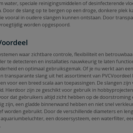
ater, speciale reinigingsmiddelen of desinfecterende vloei
fen. Door de slang op te bergen op een droge, donkere plek 
die vooral in oudere slangen kunnen ontstaan. Door transp
 vroegtijdig worden opgespoord.
Voordeel
stemen waar zichtbare controle, flexibiliteit en betrouwbaa
er te detecteren en installaties nauwkeurig te laten functio
erheid en optimaal gebruiksgemak. Of je nu werkt aan een in
en transparante slang uit het assortiment van PVCVoordeel 
en voor een breed scala aan toepassingen. De slangen zijn
. Hierdoor zijn ze geschikt voor gebruik in hobbyprojecten, 
rvoor dat gebruikers altijd zicht hebben op de doorstromin
g zijn, een gladde binnenwand hebben en niet snel verkleure
ef worden gebruikt. Door de verschillende diameters en lengte
n aquariumbeluchter, een doseersysteem, een waterfilter, ee
.