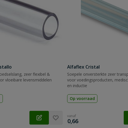
stallo
Alfaflex Cristal
oedselslang, zeer flexibel &
Soepele onversterkte zeer transp
oor vloeibare levensmiddelen
voor voedingsproducten, medisc
en inductie
d
Op voorraad
vanaf
€
0,66