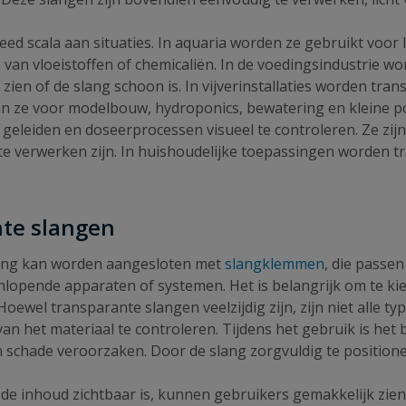
ed scala aan situaties. In aquaria worden ze gebruikt voor l
 van vloeistoffen of chemicaliën. In de voedingsindustrie 
 zien of de slang schoon is. In vijverinstallaties worden tr
ken ze voor modelbouw, hydroponics, bewatering en kleine p
eleiden en doseerprocessen visueel te controleren. Ze zijn oo
k te verwerken zijn. In huishoudelijke toepassingen worden 
nte slangen
slang kan worden aangesloten met
slangklemmen
, die passen 
nlopende apparaten of systemen. Het is belangrijk om te kie
oewel transparante slangen veelzijdig zijn, zijn niet alle 
s van het materiaal te controleren. Tijdens het gebruik is he
chade veroorzaken. Door de slang zorgvuldig te positioner
de inhoud zichtbaar is, kunnen gebruikers gemakkelijk zien