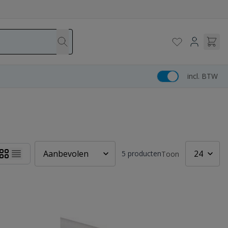
incl. BTW
5
producten
Toon