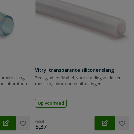
Vitryl transparante siliconenslang
arante slang,
Zeer glad en flexibel, voor voedingsmiddelen,
he laboratoria
medisch, laboratoriumuitrustingen
Op voorraad
vanaf
€
5,37