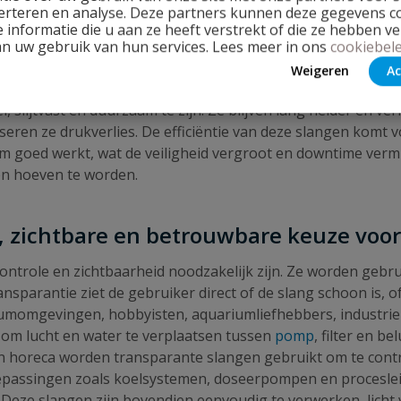
erteren en analyse. Deze partners kunnen deze gegevens 
oogde weerstand. Dit is belangrijk in zowel industriële pro
 informatie die u aan ze heeft verstrekt of die ze hebben v
 bochten en kleine installaties zonder dat de slang knikt of
an uw gebruik van hun services. Lees meer in ons
cookiebele
ar monitoring cruciaal is. Bijvoorbeeld in aquaria, laborat
Weigeren
Ac
troming kunnen gebruikers snel reageren op veranderingen, w
lijtvast en duurzaam te zijn. Ze blijven lang helder en verlie
ren ze drukverlies. De efficiëntie van deze slangen komt v
eem goed werkt, wat de veiligheid vergroot en downtime ver
en hoeven te worden.
, zichtbare en betrouwbare keuze voor
n controle en zichtbaarheid noodzakelijk zijn. Ze worden ge
ansparantie ziet de gebruiker direct of de slang schoon is, o
umomgevingen, hobbyisten, aquariumliefhebbers, industriela
 om lucht en water te verplaatsen tussen
pomp
, filter en b
n horeca worden transparante slangen gebruikt om te contr
oepassingen zoals koelsystemen, doseerpompen en proceslei
Deze slangen zijn bovendien eenvoudig te verwerken, licht v