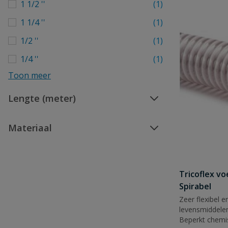
1 1/2 ''
(1)
1 1/4 ''
(1)
1/2 ''
(1)
1/4 ''
(1)
Toon meer
Lengte (meter)
Materiaal
Tricoflex v
Spirabel
Zeer flexibel e
levensmiddelen
Beperkt chemi