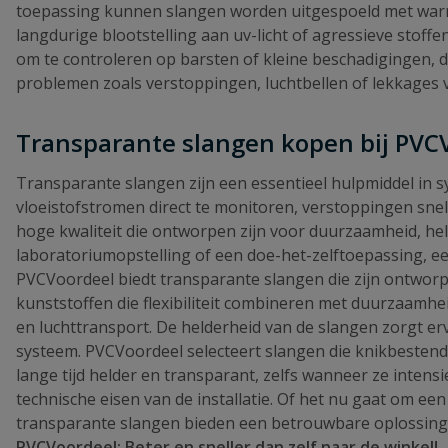
toepassing kunnen slangen worden uitgespoeld met warm w
langdurige blootstelling aan uv-licht of agressieve stof
om te controleren op barsten of kleine beschadigingen, 
problemen zoals verstoppingen, luchtbellen of lekkages
Transparante slangen kopen bij PVC
Transparante slangen zijn een essentieel hulpmiddel in sy
vloeistofstromen direct te monitoren, verstoppingen snell
hoge kwaliteit die ontworpen zijn voor duurzaamheid, held
laboratoriumopstelling of een doe-het-zelftoepassing, e
PVCVoordeel biedt transparante slangen die zijn ontworp
kunststoffen die flexibiliteit combineren met duurzaamheid
en luchttransport. De helderheid van de slangen zorgt e
systeem. PVCVoordeel selecteert slangen die knikbestendi
lange tijd helder en transparant, zelfs wanneer ze intensi
technische eisen van de installatie. Of het nu gaat om ee
transparante slangen bieden een betrouwbare oplossing
PVCVoordeel: Beter en sneller dan zelf naar de winkel!