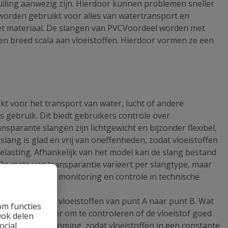
vuiling aanwezig zijn. Hierdoor kunnen problemen sneller
orden gebruikt voor alles van watertransport en
 het materiaal. De slangen van PVCVoordeel worden met
en breed scala aan vloeistoffen. Hierdoor vormen ze een
kt voor het transport van water, lucht of andere
ns gebruik. Dit biedt gebruikers controle over
nsparante slangen zijn lichtgewicht en bijzonder flexibel,
lang is glad en vrij van oneffenheden, zodat vloeistoffen
lasting. Afhankelijk van het model kan de slang bestand
 De mate van transparantie varieert per slangtype, maar
ngen ideaal voor monitoring en controle in technische
 lucht of andere vloeistoffen van punt A naar punt B. Wat
om functies
s het eenvoudiger om te controleren of de vloeistof goed
Ook delen
ocial
ptimale doorstroming, zodat vloeistoffen in een constante