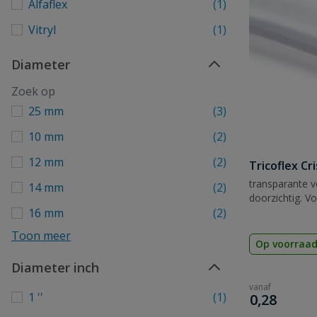
Alfaflex
(1)
Vitryl
(1)
Diameter
25 mm
(3)
10 mm
(2)
12 mm
(2)
Tricoflex Cri
transparante v
14 mm
(2)
doorzichtig. V
16 mm
(2)
Toon meer
Op voorraa
Diameter inch
vanaf
€
1 ''
(1)
0,28