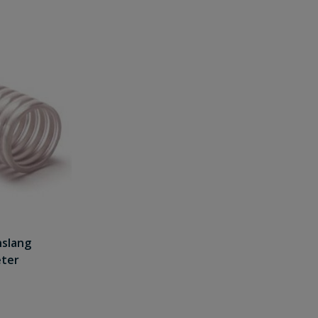
nslang
eter