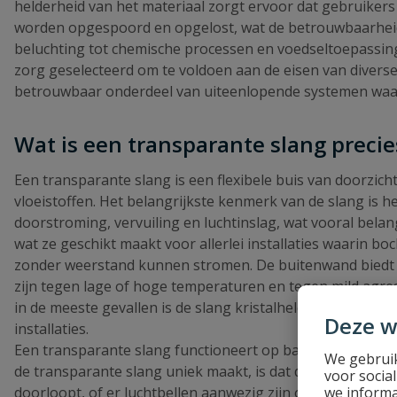
helderheid van het materiaal zorgt ervoor dat gebruikers
worden opgespoord en opgelost, wat de betrouwbaarheid
beluchting tot chemische processen en voedseltoepassing
zorg geselecteerd om te voldoen aan de eisen van diverse
betrouwbaar onderdeel van uiteenlopende systemen waari
Wat is een transparante slang precie
Een transparante slang is een flexibele buis van doorzich
vloeistoffen. Het belangrijkste kenmerk van de slang is het
doorstroming, vervuiling en luchtinslag, wat vooral belang
wat ze geschikt maakt voor allerlei installaties waarin 
zonder weerstand kunnen stromen. De buitenwand biedt b
zijn tegen lage of hoge temperaturen en tegen mild agres
in de meeste gevallen is de slang kristalhelder, zodat el
Deze w
installaties.
Een transparante slang functioneert op basis van dezelfde
We gebruik
de transparante slang uniek maakt, is dat de gebruiker di
voor socia
we informa
doorloopt, of er luchtbellen aanwezig zijn of dat er spr