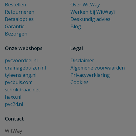
Bestellen
Over WitWay
Retourneren
Werken bij WitWay?
Betaalopties
Deskundig advies
Garantie
Blog
Bezorgen
Onze webshops
Legal
pvcvoordeel.nl
Disclaimer
drainagebuizen.nl
Algemene voorwaarden
tyleenslang.nl
Privacyverklaring
pvcbuis.com
Cookies
schrikdraad.net
haxo.nl
pvc24.nl
Contact
WitWay