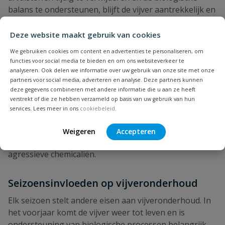
balans te ondersteunen, blijft de vijver aantrekkelijk en
rustig. In koivijvers is vijveronderhoud intensiever. Koi
produceren meer afval en stellen hogere eisen aan
Deze website maakt gebruik van cookies
waterkwaliteit. Regelmatig onderhoud is noodzakelijk
We gebruiken cookies om content en advertenties te personaliseren, om
om schadelijke stoffen te beperken en een stabiel
functies voor social media te bieden en om ons websiteverkeer te
leefklimaat te garanderen. Bij natuurvijvers ligt de
analyseren. Ook delen we informatie over uw gebruik van onze site met onze
partners voor social media, adverteren en analyse. Deze partners kunnen
nadruk op het ondersteunen van natuurlijke
deze gegevens combineren met andere informatie die u aan ze heeft
processen. Vijveronderhoud wordt hier afgestemd op
verstrekt of die ze hebben verzameld op basis van uw gebruik van hun
het behoud van biodiversiteit, zonder het ecosysteem
services. Lees meer in ons
cookiebeleid
.
te verstoren. In zwemvijvers speelt hygiëne een
belangrijke rol. Vijveronderhoud zorgt ervoor dat het
Weigeren
Accepteren
water helder, fris en veilig blijft, zonder gebruik van
agressieve chemicaliën.
Seizoensinvloeden op vijveronderhoud
Elk seizoen stelt andere eisen aan vijveronderhoud. In
het voorjaar komt de vijver weer tot leven en is
ondersteuning van biologische processen belangrijk.