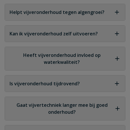
Dit hangt af van de vijver en het seizoen, maar
regelmatige controle is altijd aan te raden.
Helpt vijveronderhoud tegen algengroei?
Ja, goed onderhoud vermindert voedingsstoffen
en beperkt algengroei.
Kan ik vijveronderhoud zelf uitvoeren?
Ja, met de juiste producten en kennis is dit goed
zelf te doen.
Heeft vijveronderhoud invloed op
waterkwaliteit?
Ja, onderhoud is direct bepalend voor helderheid
en stabiliteit van het water.
Is vijveronderhoud tijdrovend?
Structureel onderhoud kost minder tijd dan het
oplossen van problemen achteraf.
Gaat vijvertechniek langer mee bij goed
onderhoud?
Ja, goed onderhoud verlengt de levensduur van