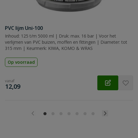
PVC lijm Uni-100
Inhoud: 125 t/m 5000 ml | Druk: max. 16 bar | Voor het
verlijmen van PVC buizen, moffen en fittingen | Diameter: tot
315 mm | Keurmerk: KIWA, KOMO & WRAS
Op voorraad
vanaf
€
12,09