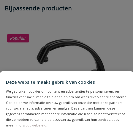
Heb je zelf ook een vraag over
Stel jouw
Bijpassende producten
Schrijf zelf een beoordeling
vraag
dit product?
Je beoordeelt:
VDL Koppeling lijm x buitendraad
Uw waardering:
Populair
Deze website maakt gebruik van cookies
Naam
We gebruiken cookies om content en advertenties te personaliseren, om
functies voor social media te bieden en om ons websiteverkeer te analyseren.
Samenvatting
Ook delen we informatie over uw gebruik van onze site met onze partners
voor social media, adverteren en analyse. Deze partners kunnen deze
gegevens combineren met andere informatie die u aan ze heeft verstrekt of
die ze hebben verzameld op basis van uw gebruik van hun services. Lees
Beoordeling
meer in ons
cookiebeleid
.