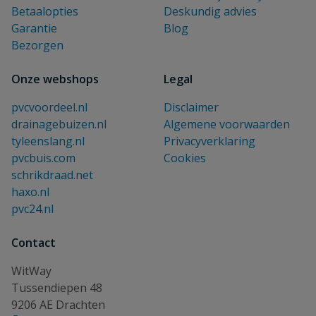
Betaalopties
Deskundig advies
Garantie
Blog
Bezorgen
Onze webshops
Legal
pvcvoordeel.nl
Disclaimer
drainagebuizen.nl
Algemene voorwaarden
tyleenslang.nl
Privacyverklaring
pvcbuis.com
Cookies
schrikdraad.net
haxo.nl
pvc24.nl
Contact
WitWay
Tussendiepen 48
9206 AE Drachten