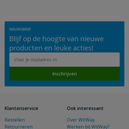
NIEUWSBRIEF
Blijf op de hoogte van nieuwe
producten en leuke acties!
E-mailadres
Inschrijven
Klantenservice
Ook interessant
Bestellen
Over WitWay
Retourneren
Werken bij WitWay?