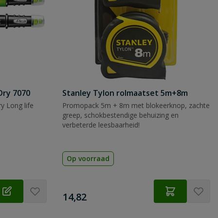
Dry 7070
Stanley Tylon rolmaatset 5m+8m
y Long life
Promopack 5m + 8m met blokeerknop, zachte
greep, schokbestendige behuizing en
verbeterde leesbaarheid!
Op voorraad
€
14,82