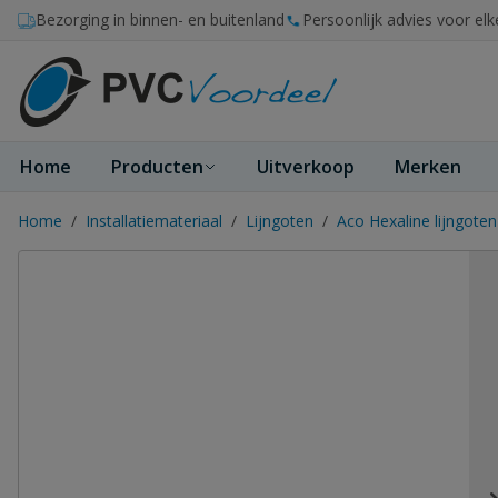
Ga naar de inhoud
Bezorging in binnen- en buitenland
Persoonlijk advies voor elk
Home
Producten
Uitverkoop
Merken
Home
/
Installatiemateriaal
/
Lijngoten
/
Aco Hexaline lijngoten