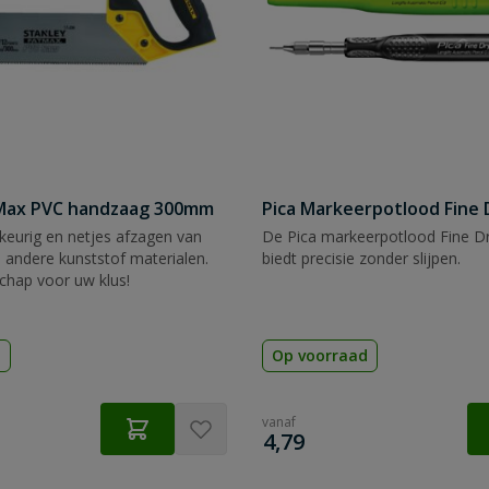
tMax PVC handzaag 300mm
Pica Markeerpotlood Fine 
eurig en netjes afzagen van
De Pica markeerpotlood Fine Dr
 andere kunststof materialen.
biedt precisie zonder slijpen.
chap voor uw klus!
d
Op voorraad
vanaf
€
4,79