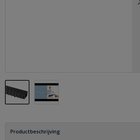
View larger image
View larger image
Productbeschrijving