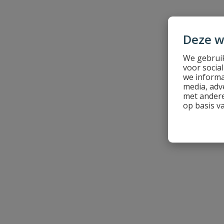
Naam
Deze w
Samenvatting
We gebruik
voor socia
we informa
media, adv
Beoordeling
met andere
op basis v
Beoordeling versturen