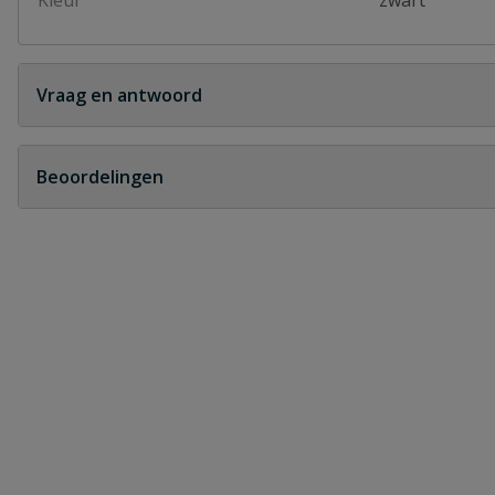
Kleur
zwart
Vraag en antwoord
Geen vragen
Beoordelingen
Heb je zelf ook een vraag over dit product?
Schrijf zelf een beoordeling
Je beoordeelt:
ACO Hexaline lijngoot zwart
Uw waardering: