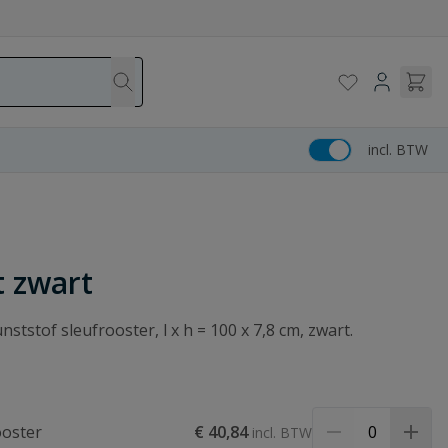
incl. BTW
t zwart
tstof sleufrooster, l x h = 100 x 7,8 cm, zwart.
ooster
€ 40,84