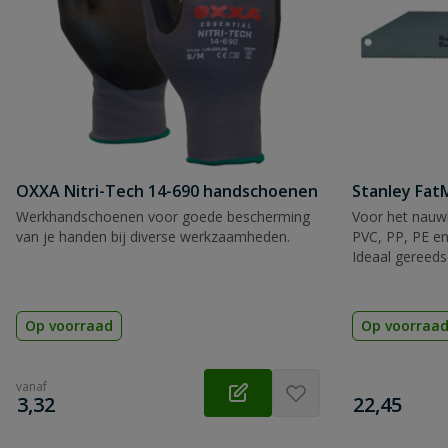
OXXA Nitri-Tech 14-690 handschoenen
Stanley Fa
Werkhandschoenen voor goede bescherming
Voor het nauwk
van je handen bij diverse werkzaamheden.
PVC, PP, PE en
Ideaal gereeds
Op voorraad
Op voorraa
vanaf
€
€
3,32
22,45