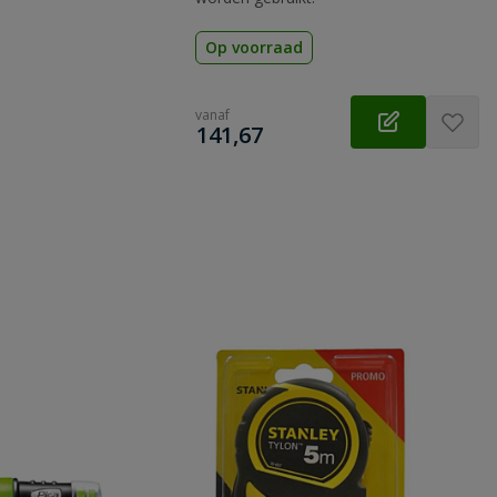
Op voorraad
vanaf
€
141,67