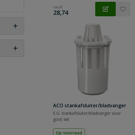
vanaf
€
28,74
 vraag
ACO stankafsluiter/bladvanger
E.G. stankafsluiter/bladvanger voor
goot wit
Op voorraad