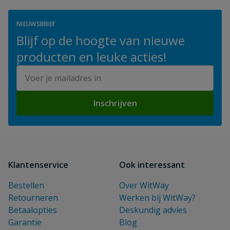
NIEUWSBRIEF
Blijf op de hoogte van nieuwe
producten en leuke acties!
E-mailadres
Inschrijven
Klantenservice
Ook interessant
Bestellen
Over WitWay
Retourneren
Werken bij WitWay?
Betaalopties
Deskundig advies
Garantie
Blog