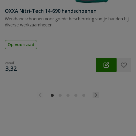
OXXA Nitri-Tech 14-690 handschoenen
Werkhandschoenen voor goede bescherming van je handen bij
diverse werkzaamheden.
Op voorraad
vanaf
€
3,32