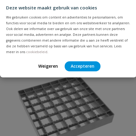
Deze website maakt gebruik van cookies
Heb je zelf ook een vraag over
We gebruiken cookies om content en advertenties te personaliseren, om
Stel jouw
Bijpassende producten
Schrijf zelf een beoordeling
vraag
functies voor social media te bieden en om ons websiteverkeer te analyseren.
dit product?
Ook delen we informatie over uw gebruik van onze site met onze partners
voor social media, adverteren en analyse. Deze partners kunnen deze
Je beoordeelt:
ACO RVS304 EG200 afvoerput
gegevens combineren met andere informatie die u aan ze heeft verstrekt of
die ze hebben verzameld op basis van uw gebruik van hun services. Lees
Uw waardering:
meer in ons
cookiebeleid
.
Weigeren
Accepteren
Naam
Samenvatting