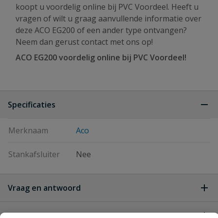
koopt u voordelig online bij PVC Voordeel. Heeft u
vragen of wilt u graag aanvullende informatie over
deze ACO EG200 of een ander type ontvangen?
Neem dan gerust contact met ons op!
ACO EG200 voordelig online bij PVC Voordeel!
Specificaties
Merknaam
Aco
Stankafsluiter
Nee
Vraag en antwoord
Geen vragen
Beoordelingen