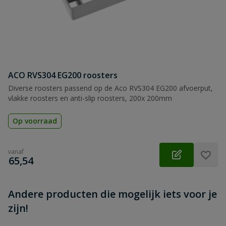
Beoordeling
Beoordeling versturen
ACO RVS304 EG200 roosters
Diverse roosters passend op de Aco RVS304 EG200 afvoerput,
vlakke roosters en anti-slip roosters, 200x 200mm
Op voorraad
vanaf
€
65,54
Andere producten die mogelijk iets voor je
zijn!