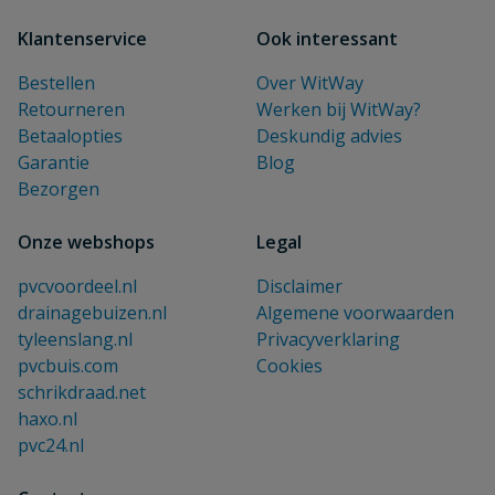
Klantenservice
Ook interessant
Bestellen
Over WitWay
Retourneren
Werken bij WitWay?
Betaalopties
Deskundig advies
Garantie
Blog
Bezorgen
Onze webshops
Legal
pvcvoordeel.nl
Disclaimer
drainagebuizen.nl
Algemene voorwaarden
tyleenslang.nl
Privacyverklaring
pvcbuis.com
Cookies
schrikdraad.net
haxo.nl
pvc24.nl