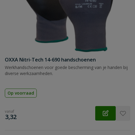
OXXA Nitri-Tech 14-690 handschoenen
Werkhandschoenen voor goede bescherming van je handen bij
diverse werkzaamheden.
Op voorraad
vanaf
€
3,32