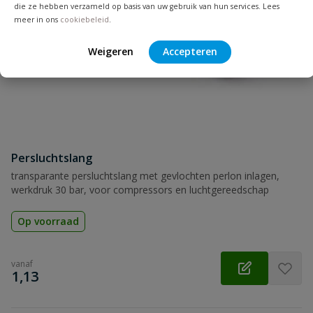
die ze hebben verzameld op basis van uw gebruik van hun services. Lees
meer in ons
cookiebeleid
.
Samenvatting
Weigeren
Accepteren
Beoordeling
Persluchtslang
Beoordeling versturen
transparante persluchtslang met gevlochten perlon inlagen,
werkdruk 30 bar, voor compressors en luchtgereedschap
Op voorraad
vanaf
€
1,13