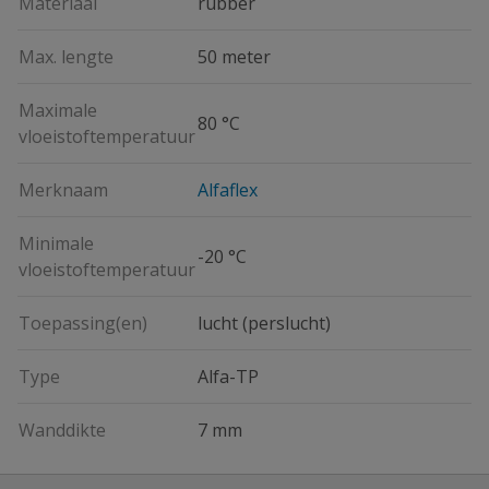
Materiaal
rubber
Max. lengte
50 meter
Maximale
80 °C
vloeistoftemperatuur
Merknaam
Alfaflex
Minimale
-20 °C
vloeistoftemperatuur
Toepassing(en)
lucht (perslucht)
Type
Alfa-TP
Wanddikte
7 mm