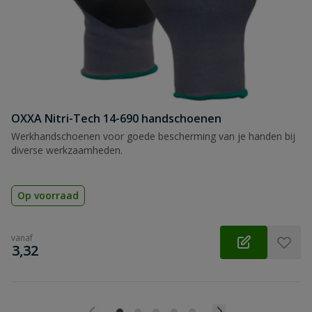
OXXA Nitri-Tech 14-690 handschoenen
Werkhandschoenen voor goede bescherming van je handen bij
diverse werkzaamheden.
Op voorraad
vanaf
€
3,32