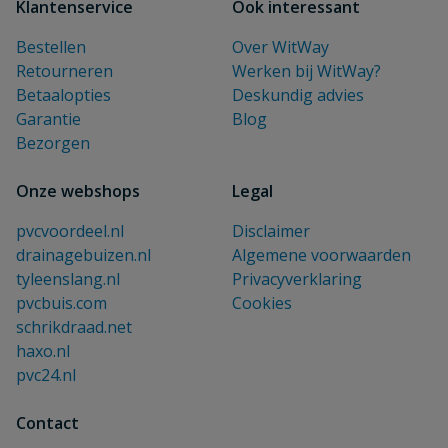
Klantenservice
Ook interessant
Bestellen
Over WitWay
Retourneren
Werken bij WitWay?
Betaalopties
Deskundig advies
Garantie
Blog
Bezorgen
Onze webshops
Legal
pvcvoordeel.nl
Disclaimer
drainagebuizen.nl
Algemene voorwaarden
tyleenslang.nl
Privacyverklaring
pvcbuis.com
Cookies
schrikdraad.net
haxo.nl
pvc24.nl
Contact