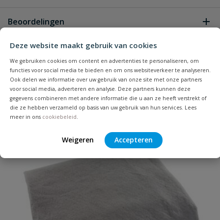
Geen vragen
Beoordelingen
Deze website maakt gebruik van cookies
Heb je zelf ook een vraag over
Stel jouw
Bijpassende producten
We gebruiken cookies om content en advertenties te personaliseren, om
Schrijf zelf een beoordeling
vraag
dit product?
functies voor social media te bieden en om ons websiteverkeer te analyseren.
Ook delen we informatie over uw gebruik van onze site met onze partners
Je beoordeelt:
Anti worteldoek 105 cm breed 25
voor social media, adverteren en analyse. Deze partners kunnen deze
meter lang
gegevens combineren met andere informatie die u aan ze heeft verstrekt of
die ze hebben verzameld op basis van uw gebruik van hun services. Lees
Populair
meer in ons
cookiebeleid
.
Uw waardering:
Weigeren
Accepteren
Naam