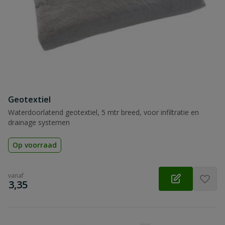
Samenvatting
Beoordeling
Geotextiel
Beoordeling versturen
Waterdoorlatend geotextiel, 5 mtr breed, voor infiltratie en
drainage systemen
Op voorraad
vanaf
€
3,35