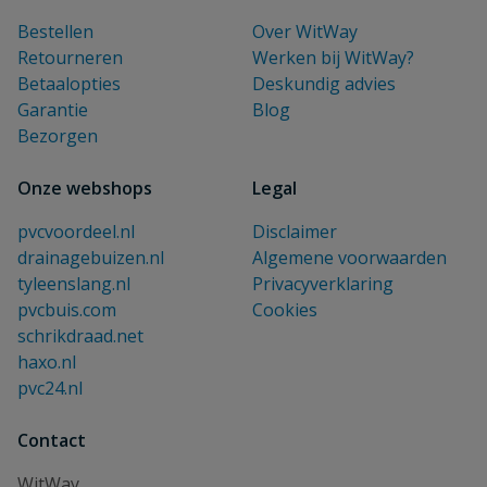
Bestellen
Over WitWay
Retourneren
Werken bij WitWay?
Betaalopties
Deskundig advies
Garantie
Blog
Bezorgen
Onze webshops
Legal
pvcvoordeel.nl
Disclaimer
drainagebuizen.nl
Algemene voorwaarden
tyleenslang.nl
Privacyverklaring
pvcbuis.com
Cookies
schrikdraad.net
haxo.nl
pvc24.nl
Contact
WitWay