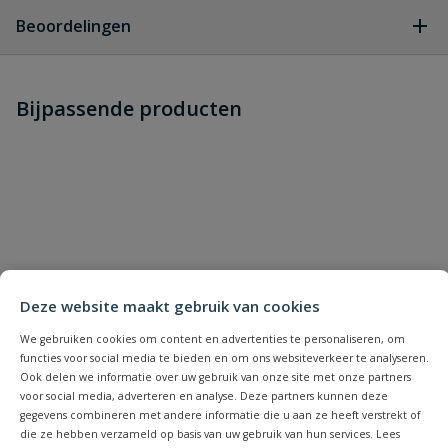
Geen vragen
Beoordelingen
Heb je zelf ook een vraag over
Stel jouw
Bijpassende producten
Schrijf zelf een beoordeling
vraag
dit product?
Je beoordeelt:
Attema deksel met klemklauwtjes
Uw waardering:
Deze website maakt gebruik van cookies
We gebruiken cookies om content en advertenties te personaliseren, om
functies voor social media te bieden en om ons websiteverkeer te analyseren.
Naam
Ook delen we informatie over uw gebruik van onze site met onze partners
voor social media, adverteren en analyse. Deze partners kunnen deze
gegevens combineren met andere informatie die u aan ze heeft verstrekt of
Samenvatting
die ze hebben verzameld op basis van uw gebruik van hun services. Lees