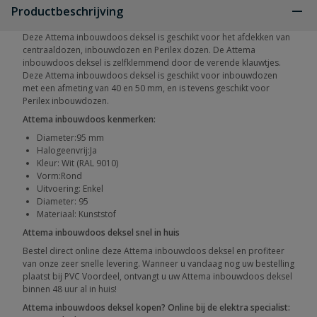
Productbeschrijving
Deze Attema inbouwdoos deksel is geschikt voor het afdekken van
centraaldozen, inbouwdozen en Perilex dozen. De Attema
inbouwdoos deksel is zelfklemmend door de verende klauwtjes.
Deze Attema inbouwdoos deksel is geschikt voor inbouwdozen
met een afmeting van 40 en 50 mm, en is tevens geschikt voor
Perilex inbouwdozen.
Attema inbouwdoos kenmerken:
Diameter:95 mm
Halogeenvrij:Ja
Kleur: Wit (RAL 9010)
Vorm:Rond
Uitvoering: Enkel
Diameter: 95
Materiaal: Kunststof
Attema inbouwdoos deksel snel in huis
Bestel direct online deze Attema inbouwdoos deksel en profiteer
van onze zeer snelle levering. Wanneer u vandaag nog uw bestelling
plaatst bij PVC Voordeel, ontvangt u uw Attema inbouwdoos deksel
binnen 48 uur al in huis!
Attema inbouwdoos deksel kopen? Online bij de elektra specialist: