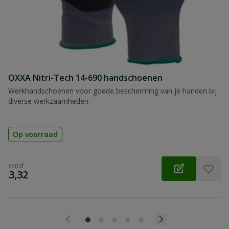
OXXA Nitri-Tech 14-690 handschoenen
Werkhandschoenen voor goede bescherming van je handen bij
diverse werkzaamheden.
Op voorraad
vanaf
€
3,32