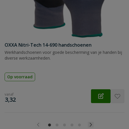
OXXA Nitri-Tech 14-690 handschoenen
Werkhandschoenen voor goede bescherming van je handen bij
diverse werkzaamheden.
Op voorraad
vanaf
€
3,32