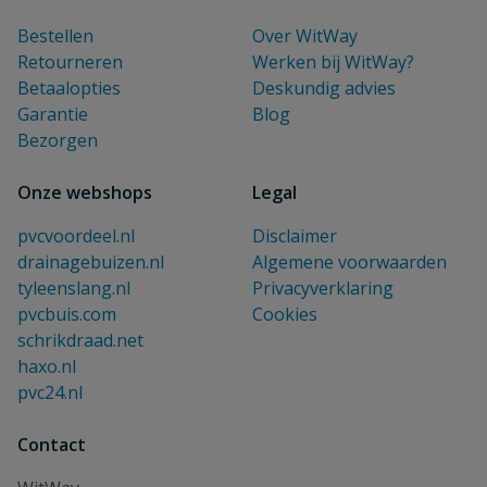
Bestellen
Over WitWay
Retourneren
Werken bij WitWay?
Betaalopties
Deskundig advies
Garantie
Blog
Bezorgen
Onze webshops
Legal
pvcvoordeel.nl
Disclaimer
drainagebuizen.nl
Algemene voorwaarden
tyleenslang.nl
Privacyverklaring
pvcbuis.com
Cookies
schrikdraad.net
haxo.nl
pvc24.nl
Contact