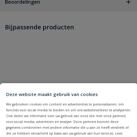
Beoordelingen
Heb je zelf ook een vraag over
Stel jouw
Bijpassende producten
Schrijf zelf een beoordeling
vraag
dit product?
Je beoordeelt:
Bahco steeksleutel 12 x 13 mm
Uw waardering:
Deze website maakt gebruik van cookies
We gebruiken cookies om content en advertenties te personaliseren, om
Naam
functies voor social media te bieden en om ons websiteverkeer te analyseren.
Ook delen we informatie over uw gebruik van onze site met onze partners
voor social media, adverteren en analyse. Deze partners kunnen deze
Samenvatting
gegevens combineren met andere informatie die u aan ze heeft verstrekt of
die ze hebben verzameld op basis van uw gebruik van hun services. Lees