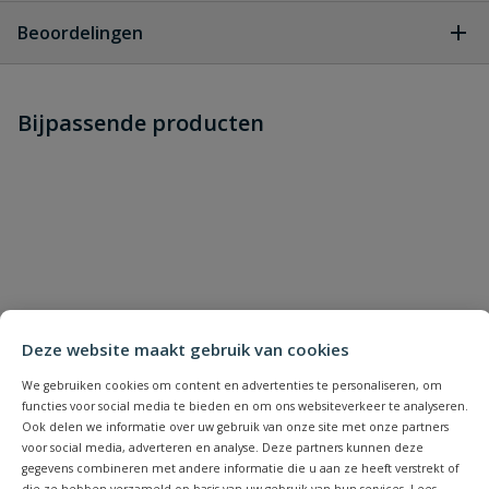
Geen vragen
Beoordelingen
Heb je zelf ook een vraag over
Stel jouw
Bijpassende producten
Schrijf zelf een beoordeling
vraag
dit product?
Je beoordeelt:
Bahco steeksleutel 18 x 19 mm
Uw waardering:
Deze website maakt gebruik van cookies
We gebruiken cookies om content en advertenties te personaliseren, om
Naam
functies voor social media te bieden en om ons websiteverkeer te analyseren.
Ook delen we informatie over uw gebruik van onze site met onze partners
voor social media, adverteren en analyse. Deze partners kunnen deze
Samenvatting
gegevens combineren met andere informatie die u aan ze heeft verstrekt of
die ze hebben verzameld op basis van uw gebruik van hun services. Lees