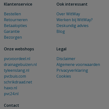
Klantenservice
Ook interessant
Bestellen
Over WitWay
Retourneren
Werken bij WitWay?
Betaalopties
Deskundig advies
Garantie
Blog
Bezorgen
Onze webshops
Legal
pvcvoordeel.nl
Disclaimer
drainagebuizen.nl
Algemene voorwaarden
tyleenslang.nl
Privacyverklaring
pvcbuis.com
Cookies
schrikdraad.net
haxo.nl
pvc24.nl
Contact