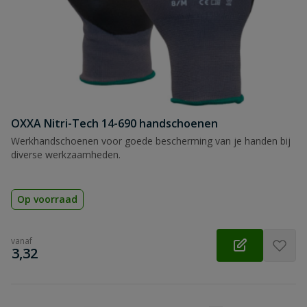
OXXA Nitri-Tech 14-690 handschoenen
Werkhandschoenen voor goede bescherming van je handen bij
diverse werkzaamheden.
Op voorraad
vanaf
€
3,32