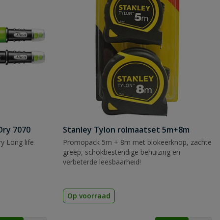
Dry 7070
Stanley Tylon rolmaatset 5m+8m
y Long life
Promopack 5m + 8m met blokeerknop, zachte
greep, schokbestendige behuizing en
verbeterde leesbaarheid!
Op voorraad