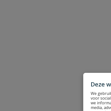
Naam
Samenvatting
Beoordeling
Beoordeling versturen
Deze w
We gebruik
voor socia
we informa
media, adv