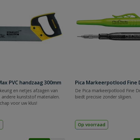
tMax PVC handzaag 300mm
Pica Markeerpotlood Fine 
eurig en netjes afzagen van
De Pica markeerpotlood Fine Dr
 andere kunststof materialen.
biedt precisie zonder slijpen.
chap voor uw klus!
d
Op voorraad