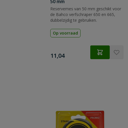
50 mm
Reservemes van 50 mm geschikt voor
de Bahco verfschraper 650 en 665,
dubbelzijdig te gebruiken.
Op voorraad
€
11,04