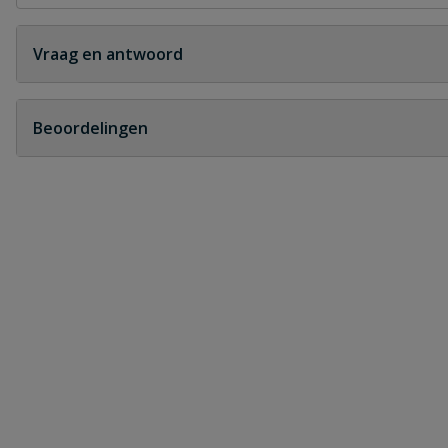
Vraag en antwoord
Geen vragen
Beoordelingen
Heb je zelf ook een vraag over dit product?
Schrijf zelf een beoordeling
Je beoordeelt:
Bahco steeksleutel 19 x 22 mm
Uw waardering: