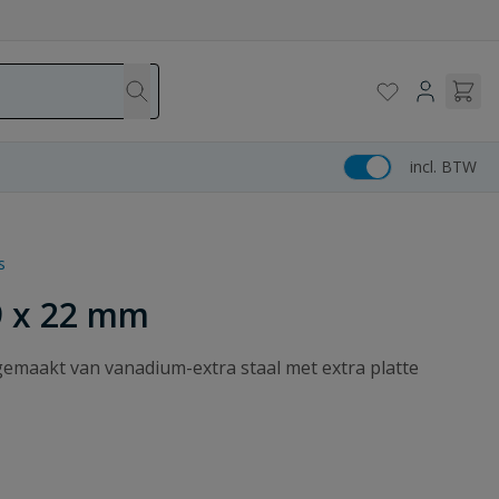
incl. BTW
s
9 x 22 mm
gemaakt van vanadium-extra staal met extra platte