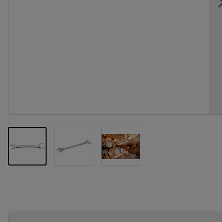
View larger image
View larger image
View larger image