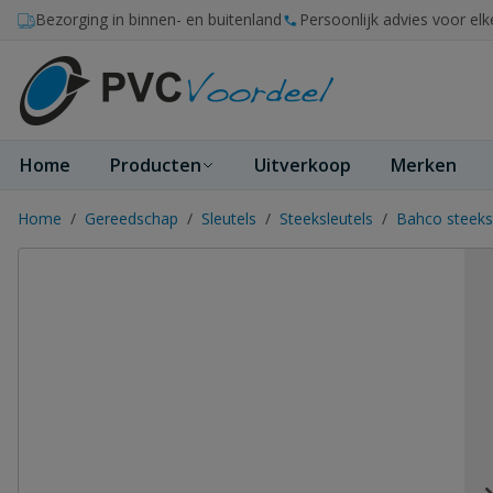
Ga naar de inhoud
Bezorging in binnen- en buitenland
Persoonlijk advies voor elk
Home
Producten
Uitverkoop
Merken
Home
/
Gereedschap
/
Sleutels
/
Steeksleutels
/
Bahco steeks