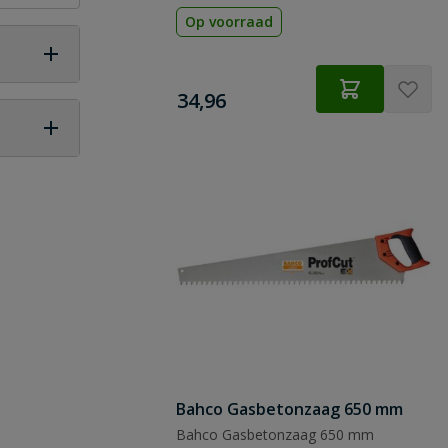
Op voorraad
€
34,96
 vraag
Bahco Gasbetonzaag 650 mm
Bahco Gasbetonzaag 650 mm