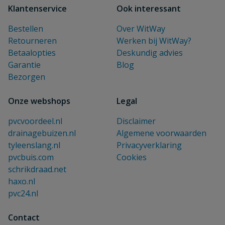
Klantenservice
Ook interessant
Bestellen
Over WitWay
Retourneren
Werken bij WitWay?
Betaalopties
Deskundig advies
Garantie
Blog
Bezorgen
Onze webshops
Legal
pvcvoordeel.nl
Disclaimer
drainagebuizen.nl
Algemene voorwaarden
tyleenslang.nl
Privacyverklaring
pvcbuis.com
Cookies
schrikdraad.net
haxo.nl
pvc24.nl
Contact