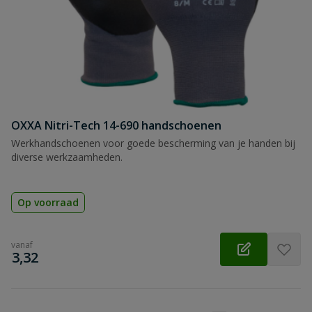
OXXA Nitri-Tech 14-690 handschoenen
Werkhandschoenen voor goede bescherming van je handen bij
diverse werkzaamheden.
Op voorraad
vanaf
€
3,32