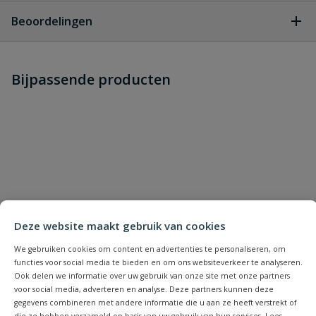
Geen vragen
Beoordelingen
Heb je zelf ook een vraag over
Stel jouw
Bijpassende producten
Schrijf zelf een beoordeling
vraag
dit product?
Je beoordeelt:
Bahco steeksleutel 24 x 27 mm
Uw waardering:
Deze website maakt gebruik van cookies
We gebruiken cookies om content en advertenties te personaliseren, om
Naam
functies voor social media te bieden en om ons websiteverkeer te analyseren.
Ook delen we informatie over uw gebruik van onze site met onze partners
voor social media, adverteren en analyse. Deze partners kunnen deze
Samenvatting
gegevens combineren met andere informatie die u aan ze heeft verstrekt of
die ze hebben verzameld op basis van uw gebruik van hun services. Lees