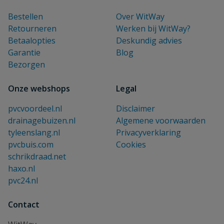
Bestellen
Over WitWay
Retourneren
Werken bij WitWay?
Betaalopties
Deskundig advies
Garantie
Blog
Bezorgen
Onze webshops
Legal
pvcvoordeel.nl
Disclaimer
drainagebuizen.nl
Algemene voorwaarden
tyleenslang.nl
Privacyverklaring
pvcbuis.com
Cookies
schrikdraad.net
haxo.nl
pvc24.nl
Contact