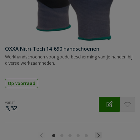
OXXA Nitri-Tech 14-690 handschoenen
Werkhandschoenen voor goede bescherming van je handen bij
diverse werkzaamheden.
Op voorraad
vanaf
€
3,32