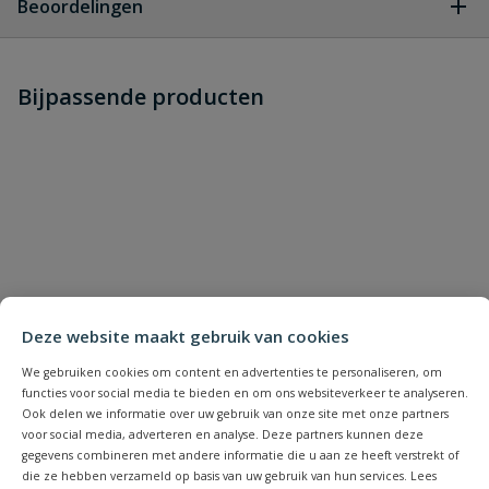
Beoordelingen
Heb je zelf ook een vraag over
Stel jouw
Bijpassende producten
Schrijf zelf een beoordeling
vraag
dit product?
Je beoordeelt:
Bahco steeksleutel 30 x 36 mm
Uw waardering:
Deze website maakt gebruik van cookies
We gebruiken cookies om content en advertenties te personaliseren, om
Naam
functies voor social media te bieden en om ons websiteverkeer te analyseren.
Ook delen we informatie over uw gebruik van onze site met onze partners
voor social media, adverteren en analyse. Deze partners kunnen deze
Samenvatting
gegevens combineren met andere informatie die u aan ze heeft verstrekt of
die ze hebben verzameld op basis van uw gebruik van hun services. Lees