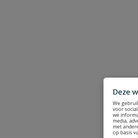
Je beoordeelt:
BD Fast zuigslangkoppeling buitendra
Uw waardering:
Naam
Deze w
Samenvatting
We gebruik
voor socia
Beoordeling
we informa
media, adv
met andere
op basis v