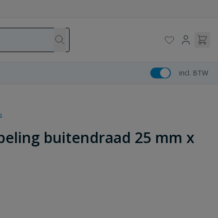
incl. BTW
s
peling buitendraad 25 mm x