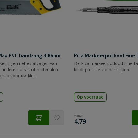
tMax PVC handzaag 300mm
Pica Markeerpotlood Fine 
eurig en netjes afzagen van
De Pica markeerpotlood Fine Dr
 andere kunststof materialen.
biedt precisie zonder slijpen.
chap voor uw klus!
d
Op voorraad
vanaf
€
4,79