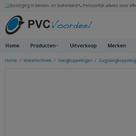
Ga naar de inhoud
Bezorging in binnen- en buitenland
Persoonlijk advies voor elk
Home
Producten
Uitverkoop
Merken
Home
/
Watertechniek
/
Slangkoppelingen
/
Zuigslangkoppelin