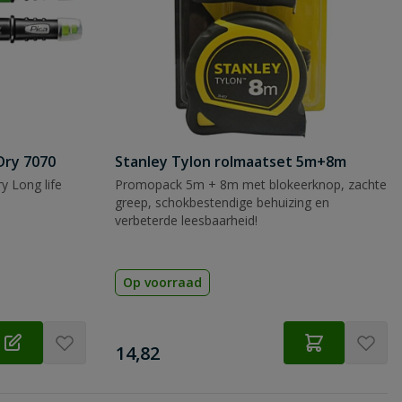
Dry 7070
Stanley Tylon rolmaatset 5m+8m
y Long life
Promopack 5m + 8m met blokeerknop, zachte
greep, schokbestendige behuizing en
verbeterde leesbaarheid!
Op voorraad
€
14,82