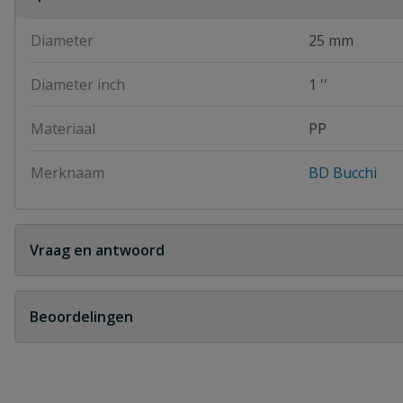
Diameter
25 mm
Diameter inch
1 ''
Materiaal
PP
Merknaam
BD Bucchi
Vraag en antwoord
Geen vragen
Beoordelingen
Heb je zelf ook een vraag over dit product?
Schrijf zelf een beoordeling