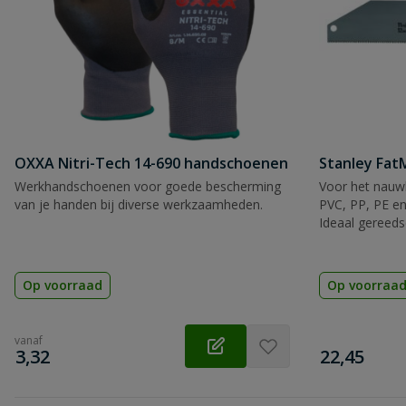
OXXA Nitri-Tech 14-690 handschoenen
Stanley Fa
Werkhandschoenen voor goede bescherming
Voor het nauwk
van je handen bij diverse werkzaamheden.
PVC, PP, PE en
Ideaal gereeds
Op voorraad
Op voorraa
vanaf
€
€
3,32
22,45