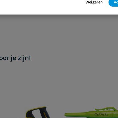
Weigeren
Ac
or je zijn!