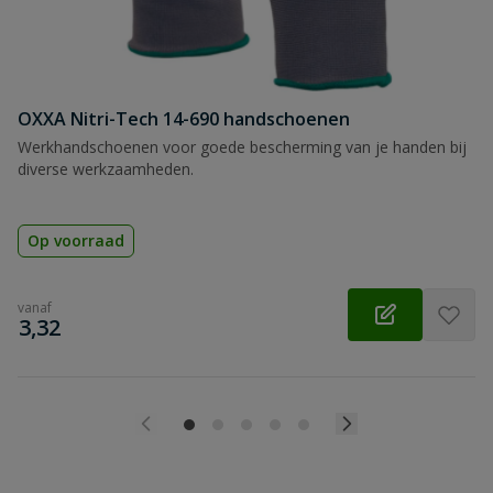
OXXA Nitri-Tech 14-690 handschoenen
Werkhandschoenen voor goede bescherming van je handen bij
diverse werkzaamheden.
Op voorraad
vanaf
€
3,32