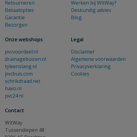
Retourneren
Werken bij WitWay?
Betaalopties
Deskundig advies
Garantie
Blog
Bezorgen
Onze webshops
Legal
pvcvoordeel.nl
Disclaimer
drainagebuizen.nl
Algemene voorwaarden
tyleenslang.nl
Privacyverklaring
pvcbuis.com
Cookies
schrikdraad.net
haxo.nl
pvc24.nl
Contact
WitWay
Tussendiepen 48