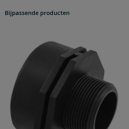
Heb je zelf ook een vraag over
Stel jouw
Bijpassende producten
Schrijf zelf een beoordeling
vraag
dit product?
Je beoordeelt:
BD slangtule buitendraad 1 1/2" x 38
x 32 x 25 mm
Uw waardering:
Naam
Samenvatting