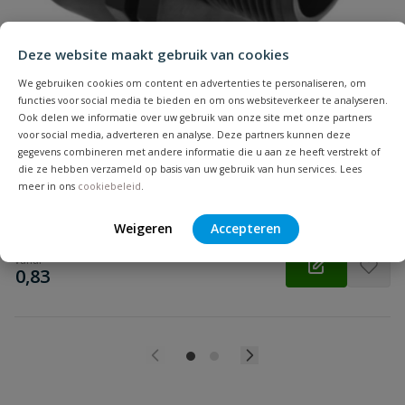
Beoordeling
Deze website maakt gebruik van cookies
We gebruiken cookies om content en advertenties te personaliseren, om
functies voor social media te bieden en om ons websiteverkeer te analyseren.
PP soknippel
Beoordeling versturen
Ook delen we informatie over uw gebruik van onze site met onze partners
PP soknippel ½" buitendraad x ¾" binnendraad
voor social media, adverteren en analyse. Deze partners kunnen deze
gegevens combineren met andere informatie die u aan ze heeft verstrekt of
die ze hebben verzameld op basis van uw gebruik van hun services. Lees
meer in ons
cookiebeleid
.
Op voorraad
Weigeren
Accepteren
vanaf
€
0,83