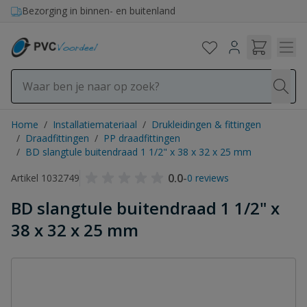
Ga naar de inhoud
Bezorging in binnen- en buitenland
Home
/
Installatiemateriaal
/
Drukleidingen & fittingen
/
Draadfittingen
/
PP draadfittingen
/
BD slangtule buitendraad 1 1/2" x 38 x 32 x 25 mm
0.0
-
Artikel 1032749
0 reviews
BD slangtule buitendraad 1 1/2" x
38 x 32 x 25 mm