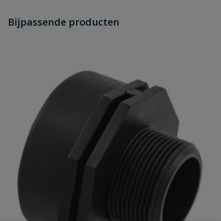
Heb je zelf ook een vraag over
Stel jouw
Bijpassende producten
Schrijf zelf een beoordeling
vraag
dit product?
Je beoordeelt:
BD slangtule buitendraad 1 1/4" x 38
x 32 x 25 mm
Uw waardering:
Naam
Samenvatting