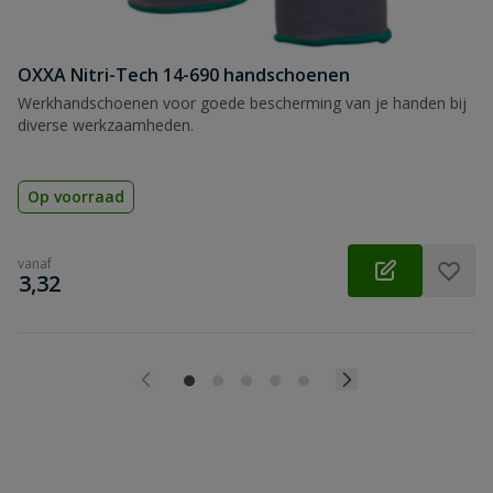
OXXA Nitri-Tech 14-690 handschoenen
Werkhandschoenen voor goede bescherming van je handen bij
diverse werkzaamheden.
Op voorraad
vanaf
€
3,32