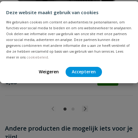
Beoordeling
Deze website maakt gebruik van cookies
We gebruiken cookies om content en advertenties te personaliseren, om
functies voor social media te bieden en om ons websiteverkeer te analyseren.
Ook delen we informatie over uw gebruik van onze site met onze partners
PP soknippel
voor social media, adverteren en analyse. Deze partners kunnen deze
Beoordeling versturen
PP soknippel ½" buitendraad x ¾" binnendraad
gegevens combineren met andere informatie die u aan ze heeft verstrekt of
die ze hebben verzameld op basis van uw gebruik van hun services. Lees
Op voorraad
meer in ons
cookiebeleid
.
Weigeren
Accepteren
vanaf
€
0,83
Andere producten die mogelijk iets voor je
zijn!