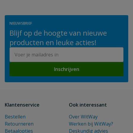
NIEUWSBRIEF
Blijf op de hoogte van nieuwe
producten en leuke acties!
E-mailadres
Inschrijven
Klantenservice
Ook interessant
Bestellen
Over WitWay
Retourneren
Werken bij WitWay?
Betaalopties
Deskundig advies