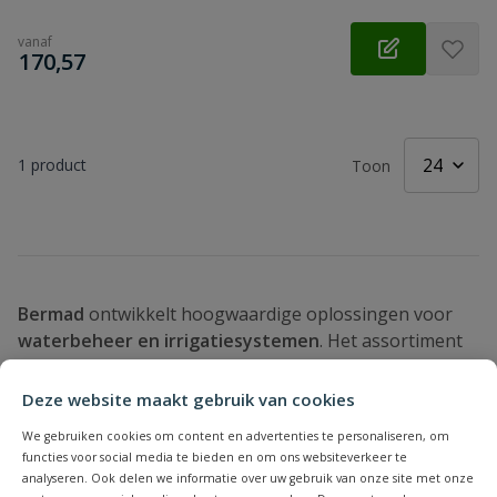
vanaf
€
170,57
1
product
Toon
Bermad
ontwikkelt hoogwaardige oplossingen voor
waterbeheer en irrigatiesystemen
. Het assortiment
bestaat uit producten zoals
drukregelkleppen,
ventielen en hydraulische regelcomponenten
, die
Deze website maakt gebruik van cookies
worden gebruikt voor het regelen van waterdruk en
We gebruiken cookies om content en advertenties te personaliseren, om
waterstromen in installaties.
functies voor social media te bieden en om ons websiteverkeer te
analyseren. Ook delen we informatie over uw gebruik van onze site met onze
De producten van Bermad zijn ontworpen voor