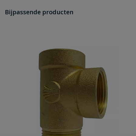
Heb je zelf ook een vraag over
Stel jouw
Bijpassende producten
Schrijf zelf een beoordeling
vraag
dit product?
Je beoordeelt:
Beulco conische steunbus PE100 40
x 3,7
Uw waardering:
Naam
Samenvatting
Beoordeling