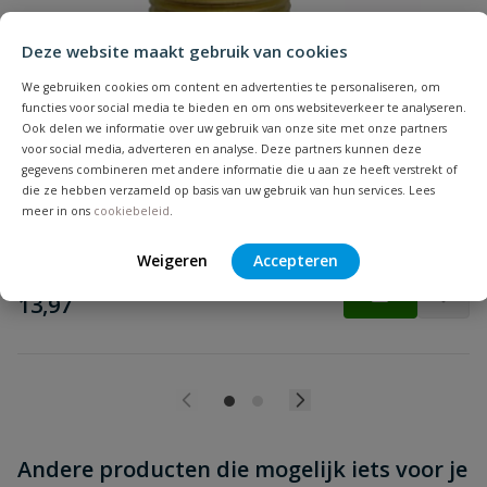
Deze website maakt gebruik van cookies
We gebruiken cookies om content en advertenties te personaliseren, om
functies voor social media te bieden en om ons websiteverkeer te analyseren.
Messing T-stuk hydrofoor
Ook delen we informatie over uw gebruik van onze site met onze partners
Beoordeling versturen
1" messing T-stuk tbv aansluiting pomp op drukvat, 2 x
voor social media, adverteren en analyse. Deze partners kunnen deze
binnendraad & 1 x buitendraad
gegevens combineren met andere informatie die u aan ze heeft verstrekt of
die ze hebben verzameld op basis van uw gebruik van hun services. Lees
meer in ons
cookiebeleid
.
Op voorraad
Weigeren
Accepteren
vanaf
€
13,97
Andere producten die mogelijk iets voor je