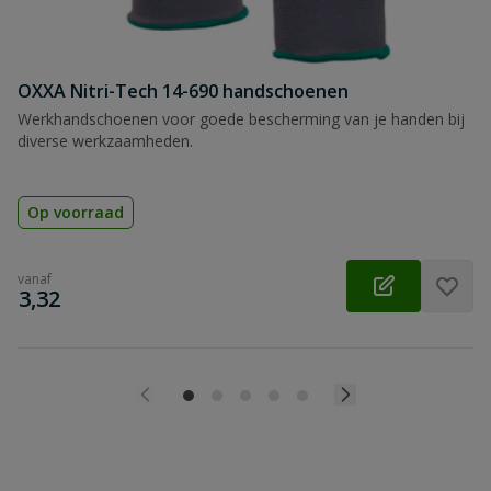
OXXA Nitri-Tech 14-690 handschoenen
Werkhandschoenen voor goede bescherming van je handen bij
diverse werkzaamheden.
Op voorraad
vanaf
€
3,32