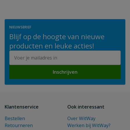
NIEUWSBRIEF
Blijf op de hoogte van nieuwe
producten en leuke acties!
E-mailadres
Inschrijven
Klantenservice
Ook interessant
Bestellen
Over WitWay
Retourneren
Werken bij WitWay?