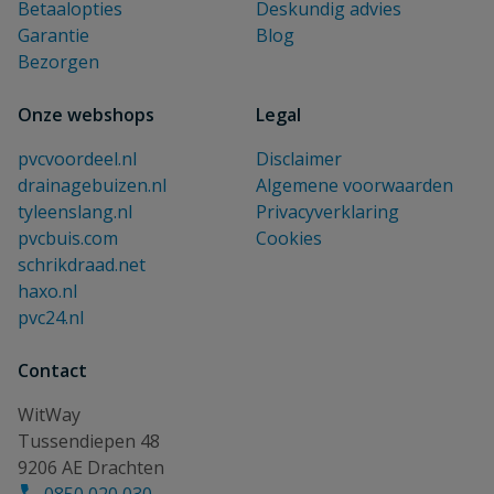
Betaalopties
Deskundig advies
Garantie
Blog
Bezorgen
Onze webshops
Legal
pvcvoordeel.nl
Disclaimer
drainagebuizen.nl
Algemene voorwaarden
tyleenslang.nl
Privacyverklaring
pvcbuis.com
Cookies
schrikdraad.net
haxo.nl
pvc24.nl
Contact
WitWay
Tussendiepen 48
9206 AE Drachten