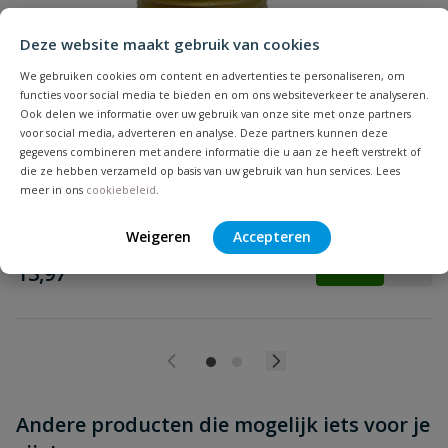
Deze website maakt gebruik van cookies
We gebruiken cookies om content en advertenties te personaliseren, om
Beoordeling versturen
functies voor social media te bieden en om ons websiteverkeer te analyseren.
Messing T-stuk hydrofoor
Ook delen we informatie over uw gebruik van onze site met onze partners
1" messing T-stuk tbv aansluiting pomp op drukvat, 2 x
voor social media, adverteren en analyse. Deze partners kunnen deze
binnendraad & 1 x buitendraad
gegevens combineren met andere informatie die u aan ze heeft verstrekt of
die ze hebben verzameld op basis van uw gebruik van hun services. Lees
meer in ons
cookiebeleid
.
Op voorraad
Weigeren
Accepteren
vanaf
€
13,97
Andere producten die mogelijk iets voor je