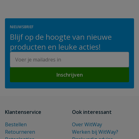
NIEUWSBRIEF
Blijf op de hoogte van nieuwe
producten en leuke acties!
E-mailadres
Inschrijven
Klantenservice
Ook interessant
Bestellen
Over WitWay
Retourneren
Werken bij WitWay?