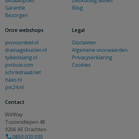
Betaalopties
Deskundig advies
Garantie
Blog
Bezorgen
Onze webshops
Legal
pvcvoordeel.nl
Disclaimer
drainagebuizen.nl
Algemene voorwaarden
tyleenslang.nl
Privacyverklaring
pvcbuis.com
Cookies
schrikdraad.net
haxo.nl
pvc24.nl
Contact
WitWay
Tussendiepen 48
9206 AE Drachten
0850 020 030