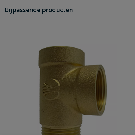
Heb je zelf ook een vraag over
Stel jouw
Bijpassende producten
Schrijf zelf een beoordeling
vraag
dit product?
Je beoordeelt:
Beulco koppeling 50 x 1 1/2" Bui.dr.
Uw waardering:
Naam
Samenvatting
Beoordeling