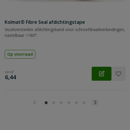
Kolmat® Fibre Seal afdichtingstape
Vezelversterkte afdichtingsband voor schroefdraadverbindingen,
nastelbaar >180°.
Op voorraad
vanaf
€
6,44