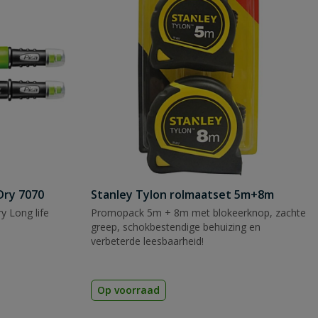
Dry 7070
Stanley Tylon rolmaatset 5m+8m
y Long life
Promopack 5m + 8m met blokeerknop, zachte
greep, schokbestendige behuizing en
verbeterde leesbaarheid!
Op voorraad