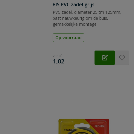
BIS PVC zadel grijs
PVC zadel, diameter 25 tm 125mm,
past nauwkeurig om de buis,
gemakkelijke montage
Op voorraad
vanaf
€
1,02