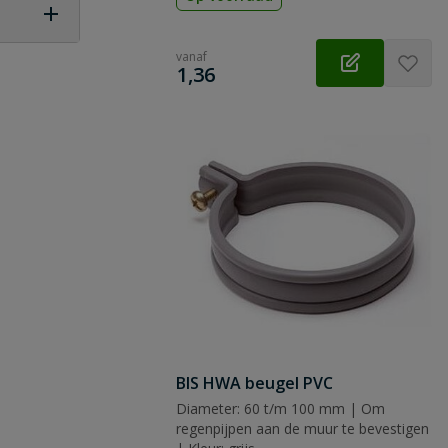
vanaf
 vraag
€
1,36
BIS HWA beugel PVC
Diameter: 60 t/m 100 mm | Om
regenpijpen aan de muur te bevestigen