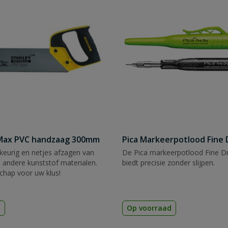
tMax PVC handzaag 300mm
Pica Markeerpotlood Fine 
eurig en netjes afzagen van
De Pica markeerpotlood Fine Dr
 andere kunststof materialen.
biedt precisie zonder slijpen.
chap voor uw klus!
d
Op voorraad