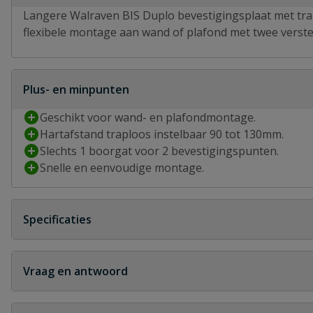
Langere Walraven BIS Duplo bevestigingsplaat met trap
flexibele montage aan wand of plafond met twee vers
Plus- en minpunten
Geschikt voor wand- en plafondmontage.
Hartafstand traploos instelbaar 90 tot 130mm.
Slechts 1 boorgat voor 2 bevestigingspunten.
Snelle en eenvoudige montage.
Specificaties
Type aansluiting
binnendraad 
Vraag en antwoord
Afstand gaten
60 - 130 mm
Geen vragen