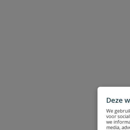
Beoordeling
Beoordeling versturen
Deze w
We gebruik
voor socia
we informa
media, adv