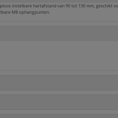
loos instelbare hartafstand van 90 tot 130 mm, geschikt v
telbare M8 ophangpunten.
metrisch