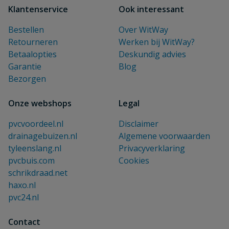
Klantenservice
Ook interessant
Bestellen
Over WitWay
Retourneren
Werken bij WitWay?
Betaalopties
Deskundig advies
Garantie
Blog
Bezorgen
Onze webshops
Legal
pvcvoordeel.nl
Disclaimer
drainagebuizen.nl
Algemene voorwaarden
tyleenslang.nl
Privacyverklaring
pvcbuis.com
Cookies
schrikdraad.net
haxo.nl
pvc24.nl
Contact