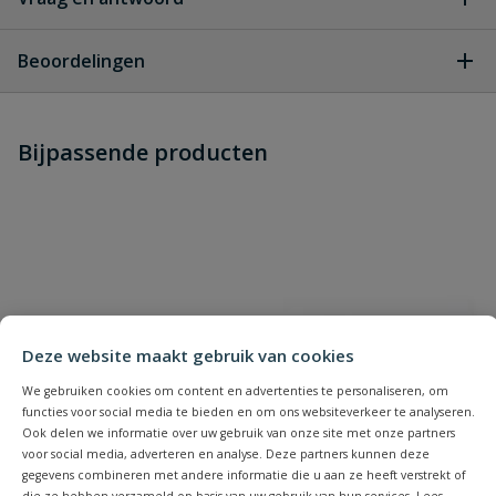
Geen vragen
Beoordelingen
Heb je zelf ook een vraag over
Stel jouw
Bijpassende producten
Schrijf zelf een beoordeling
vraag
dit product?
Je beoordeelt:
BIS RapidRail schuifmoer
Uw waardering:
Deze website maakt gebruik van cookies
We gebruiken cookies om content en advertenties te personaliseren, om
functies voor social media te bieden en om ons websiteverkeer te analyseren.
Ook delen we informatie over uw gebruik van onze site met onze partners
Naam
voor social media, adverteren en analyse. Deze partners kunnen deze
gegevens combineren met andere informatie die u aan ze heeft verstrekt of