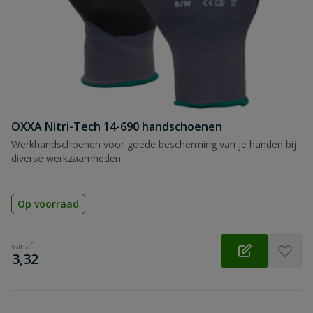
OXXA Nitri-Tech 14-690 handschoenen
Werkhandschoenen voor goede bescherming van je handen bij
diverse werkzaamheden.
Op voorraad
vanaf
€
3,32