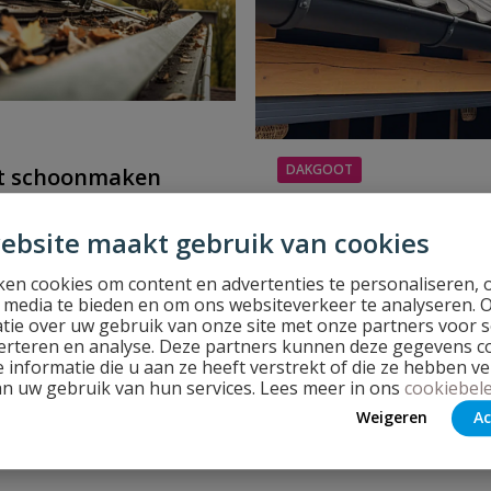
DAKGOOT
t schoonmaken
Dakgoot plaatsen:
schoonmaken: zo voorkom
ebsite maakt gebruik van cookies
eenvoudig zelf te d
ppingen en lekkages
en cookies om content en advertenties te personaliseren, 
Dakgoot zelf plaatsen: zo 
l media te bieden en om ons websiteverkeer te analyseren. 
voor een goede hemelwat
tie over uw gebruik van onze site met onze partners voor s
erteren en analyse. Deze partners kunnen deze gegevens 
 informatie die u aan ze heeft verstrekt of die ze hebben v
an uw gebruik van hun services. Lees meer in ons
cookiebele
r
Lees meer
Weigeren
Ac