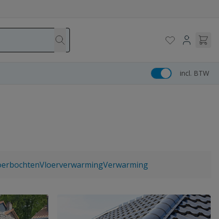
incl. BTW
oerbochten
Vloerverwarming
Verwarming