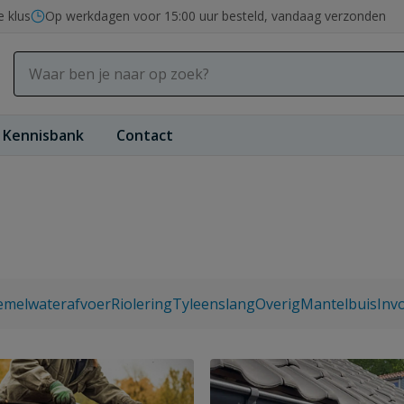
e klus
Op werkdagen voor 15:00 uur besteld, vandaag verzonden
Kennisbank
Contact
emelwaterafvoer
Riolering
Tyleenslang
Overig
Mantelbuis
Inv