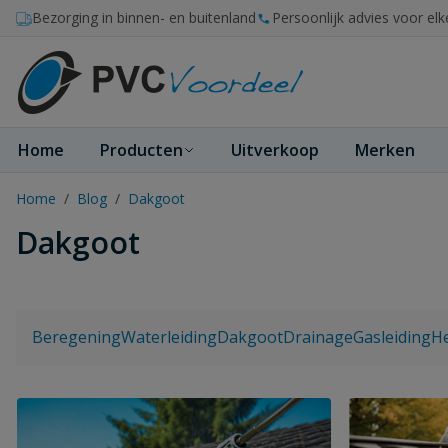
Ga naar de inhoud
Bezorging in binnen- en buitenland
Persoonlijk advies voor elk
Home
Producten
Uitverkoop
Merken
Home
/
Blog
/
Dakgoot
Dakgoot
Beregening
Waterleiding
Dakgoot
Drainage
Gasleiding
H