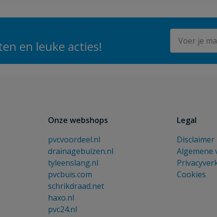
E-mailadres
en en leuke acties!
Onze webshops
Legal
pvcvoordeel.nl
Disclaimer
drainagebuizen.nl
Algemene 
tyleenslang.nl
Privacyver
pvcbuis.com
Cookies
schrikdraad.net
haxo.nl
pvc24.nl