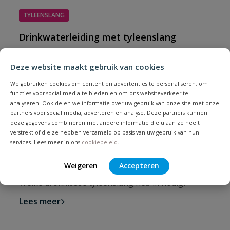
TYLEENSLANG
Drinkwaterleiding met tyleenslang
Drinkwaterleiding met tyleenslang: alles wat je
moet weten
Deze website maakt gebruik van cookies
Lees meer
We gebruiken cookies om content en advertenties te personaliseren, om
functies voor social media te bieden en om ons websiteverkeer te
analyseren. Ook delen we informatie over uw gebruik van onze site met onze
partners voor social media, adverteren en analyse. Deze partners kunnen
deze gegevens combineren met andere informatie die u aan ze heeft
TYLEENSLANG
verstrekt of die ze hebben verzameld op basis van uw gebruik van hun
services. Lees meer in ons
cookiebeleid
.
Welke drukklasse tyleenslang heb ik
nodig?
Weigeren
Accepteren
Welke drukklasse tyleenslang heb ik nodig?
Lees meer