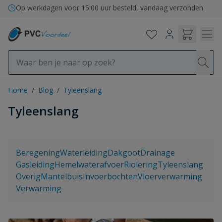
Ga naar de inhoud
Bezorging in binnen- en buitenland
Op werkdagen voor 15:00 uur besteld, vandaag verzonden
Home
/
Blog
/
Tyleenslang
Tyleenslang
Beregening
Waterleiding
Dakgoot
Drainage
Gasleiding
Hemelwaterafvoer
Riolering
Tyleenslang
Overig
Mantelbuis
Invoerbochten
Vloerverwarming
Verwarming