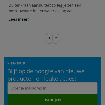
Buitenkraan aansluiten: zo leg je zelf een
betrouwbare buitenwaterleiding aan
Lees meer
1
2
NIEUWSBRIEF
Blijf op de hoogte van nieuwe
producten en leuke acties!
E-mailadres
Inschrijven