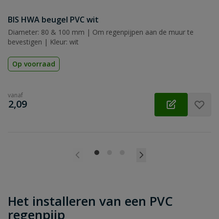
BIS HWA beugel PVC wit
Diameter: 80 & 100 mm | Om regenpijpen aan de muur te
bevestigen | Kleur: wit
Op voorraad
vanaf
€
2,09
Het installeren van een PVC
regenpijp