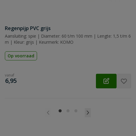
Regenpijp PVC grijs
Aansluiting: spie | Diameter: 60 t/m 100 mm | Lengte: 1,5 t/m 6
m | Kleur: grijs | Keurmerk: KOMO
Op voorraad
vanaf
€
6,95