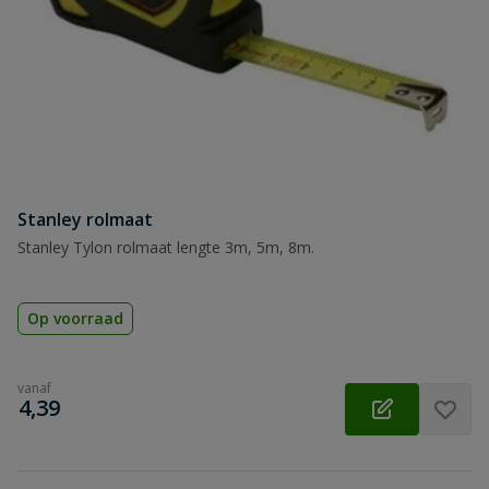
Stanley rolmaat
Stanley Tylon rolmaat lengte 3m, 5m, 8m.
Op voorraad
vanaf
€
4,39