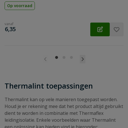
Op voorraad
vanaf
€
6,35
Thermalint toepassingen
Thermalint kan op vele manieren toegepast worden.
Houd je er rekening mee dat het product altijd gebruikt
dient te worden in combinatie met Thermaflex
leidingisolatie. Enkele voorbeelden waar Thermalint
een oplossing kan bieden vind je hieronder: