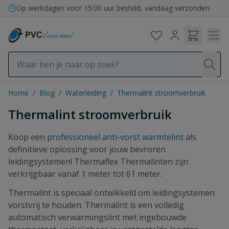
Ga naar de inhoud
Bezorging in binnen- en buitenland
Home
/
Blog
/
Waterleiding
/
Thermalint stroomverbruik
Thermalint stroomverbruik
Koop een
professioneel anti-vorst warmtelint
als
definitieve oplossing voor jouw bevroren
leidingsystemen! Thermaflex Thermalinten zijn
verkrijgbaar vanaf 1 meter tot 61 meter.
Thermalint is speciaal ontwikkeld om leidingsystemen
vorstvrij te houden. Thermalint is een volledig
automatisch verwarmingslint met ingebouwde