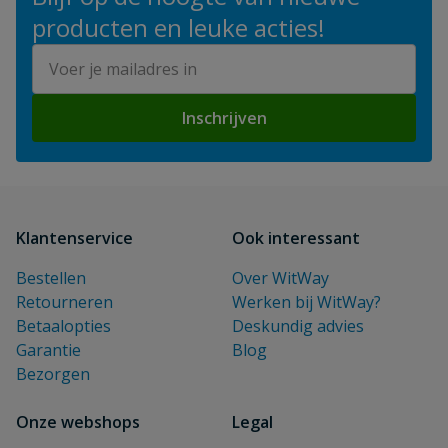
producten en leuke acties!
E-mailadres
Inschrijven
Klantenservice
Ook interessant
Bestellen
Over WitWay
Retourneren
Werken bij WitWay?
Betaalopties
Deskundig advies
Garantie
Blog
Bezorgen
Onze webshops
Legal