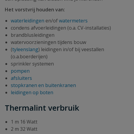
Het vorstvrij houden van:
waterleidingen
en/of
watermeters
condens afvoerleidingen (o.a. CV-installaties)
brandblusleidingen
watervoorzieningen tijdens bouw
(
tyleenslang
) leidingen in/of bij veestallen
(o.a.boerderijen)
sprinkler systemen
pompen
afsluiters
stopkranen en buitenkranen
leidingen op boten
Thermalint verbruik
1 m 16 Watt
2 m 32 Watt