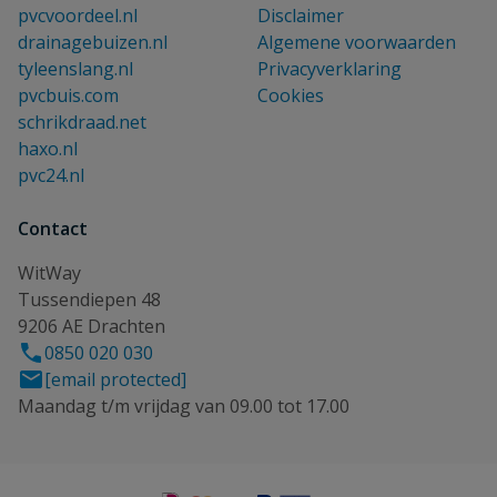
pvcvoordeel.nl
Disclaimer
drainagebuizen.nl
Algemene voorwaarden
tyleenslang.nl
Privacyverklaring
pvcbuis.com
Cookies
schrikdraad.net
haxo.nl
pvc24.nl
Contact
WitWay
Tussendiepen 48
9206 AE Drachten
0850 020 030
[email protected]
Maandag t/m vrijdag van 09.00 tot 17.00