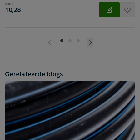
vanaf
€
10,28
Gerelateerde blogs