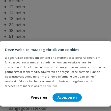
8 meter
12 meter
14 meter
18 meter
24 meter
38 meter
61 meter
Thermalint specificaties
Deze website maakt gebruik van cookies
We gebruiken cookies om content en advertenties te personaliseren, om
Constructie: Dubbeldraads systeem met slechts één
functies voor social media te bieden en om ons websiteverkeer te
voedingskabel (koude-eind), dubbel geïsoleerd en
analyseren. Ook delen we informatie over uw gebruik van onze site met onze
volledig geaard
partners voor social media, adverteren en analyse. Deze partners kunnen
deze gegevens combineren met andere informatie die u aan ze heeft
met koperen aardomvlechting. De
verstrekt of die ze hebben verzameld op basis van uw gebruik van hun
verwarmingskabel mag niet ingekort, verlengd,
services. Lees meer in ons
cookiebeleid
.
afgeknipt of gekruist worden
Kabelvermogen: 16 Watt per meter bij 230 V a.c.
Weigeren
Accepteren
Voedingskabel: 3 x 0,75 mm2, lengte 2 meter, met
aangegoten stekker