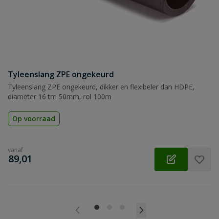
Tyleenslang ZPE ongekeurd
Tyleenslang ZPE ongekeurd, dikker en flexibeler dan HDPE,
diameter 16 tm 50mm, rol 100m
Op voorraad
vanaf
€
89,01