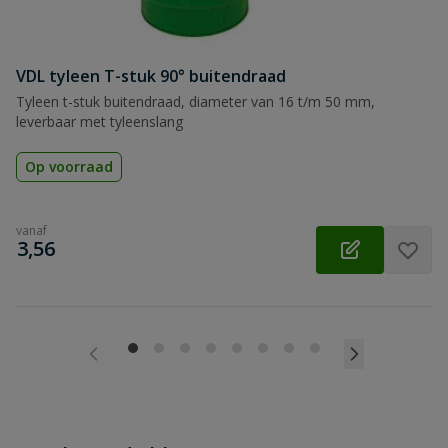
VDL tyleen T-stuk 90° buitendraad
Tyleen t-stuk buitendraad, diameter van 16 t/m 50 mm,
leverbaar met tyleenslang
Op voorraad
vanaf
€
3,56