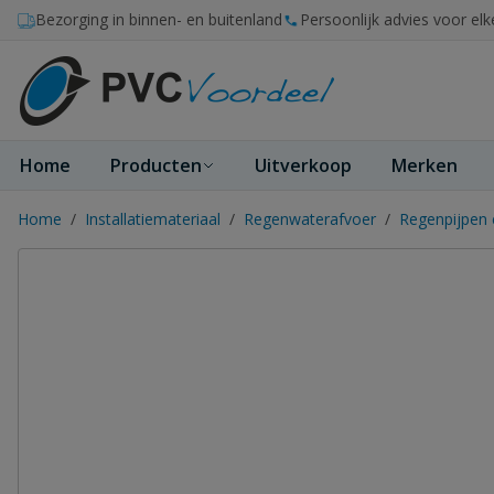
Ga naar de inhoud
Bezorging in binnen- en buitenland
Persoonlijk advies voor elk
Home
Producten
Uitverkoop
Merken
Home
/
Installatiemateriaal
/
Regenwaterafvoer
/
Regenpijpen 