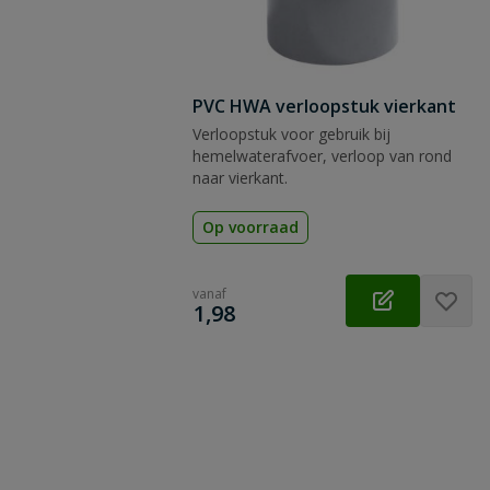
PVC HWA verloopstuk vierkant
Verloopstuk voor gebruik bij
hemelwaterafvoer, verloop van rond
naar vierkant.
Op voorraad
vanaf
€
1,98