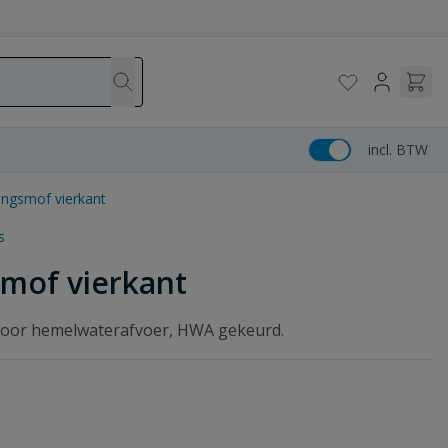
incl. BTW
ngsmof vierkant
s
mof vierkant
 voor hemelwaterafvoer, HWA gekeurd.