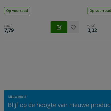
Op voorraad
Op voorraa
vanaf
vanaf
€
€
7,79
3,32
NIEUWSBRIEF
Blijf op de hoogte van nieuwe product