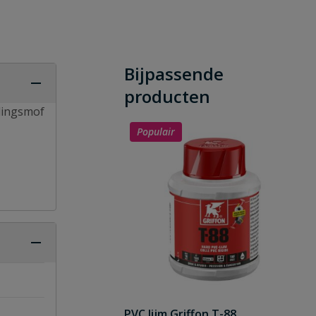
Bijpassende
producten
dingsmof
Populair
PVC lijm Griffon T-88