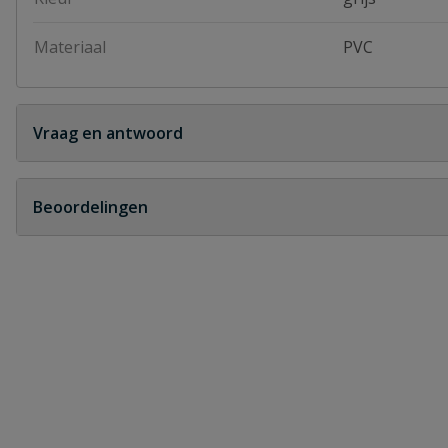
Materiaal
PVC
Vraag en antwoord
Geen vragen
Beoordelingen
Heb je zelf ook een vraag over dit product?
Schrijf zelf een beoordeling
Je beoordeelt:
PVC HWA verbindingsmof vierkant
Uw waardering: