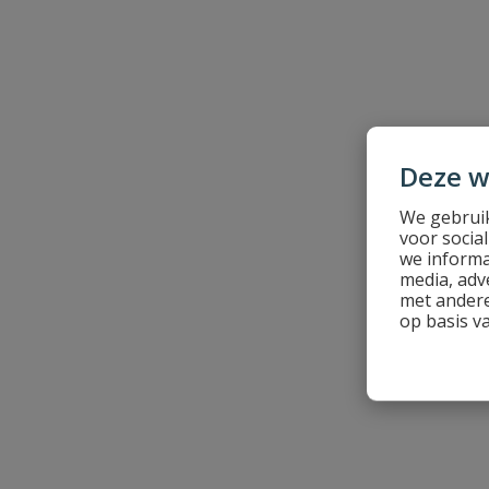
Naam
Deze w
Samenvatting
We gebruik
voor socia
Beoordeling
we informa
media, adv
met andere
op basis v
Beoordeling versturen