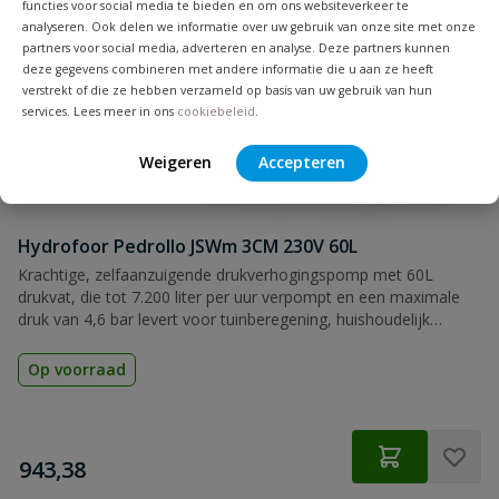
functies voor social media te bieden en om ons websiteverkeer te
analyseren. Ook delen we informatie over uw gebruik van onze site met onze
partners voor social media, adverteren en analyse. Deze partners kunnen
deze gegevens combineren met andere informatie die u aan ze heeft
verstrekt of die ze hebben verzameld op basis van uw gebruik van hun
services. Lees meer in ons
cookiebeleid
.
Weigeren
Accepteren
Hydrofoor Pedrollo JSWm 3CM 230V 60L
Krachtige, zelfaanzuigende drukverhogingspomp met 60L
drukvat, die tot 7.200 liter per uur verpompt en een maximale
druk van 4,6 bar levert voor tuinberegening, huishoudelijk
gebruik en lichte industriële toepassingen.
Op voorraad
€
943,38