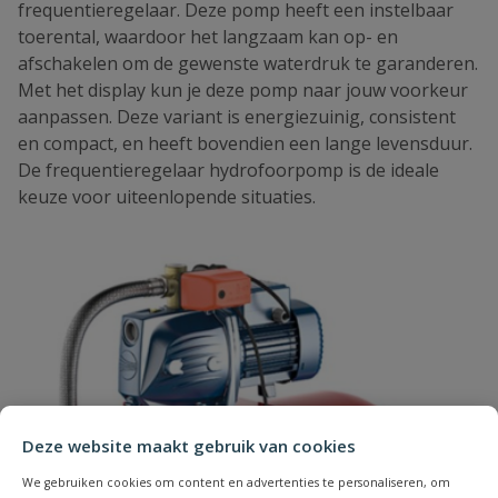
frequentieregelaar. Deze pomp heeft een instelbaar
toerental, waardoor het langzaam kan op- en
afschakelen om de gewenste waterdruk te garanderen.
Met het display kun je deze pomp naar jouw voorkeur
aanpassen. Deze variant is energiezuinig, consistent
en compact, en heeft bovendien een lange levensduur.
De frequentieregelaar hydrofoorpomp is de ideale
keuze voor uiteenlopende situaties.
Deze website maakt gebruik van cookies
We gebruiken cookies om content en advertenties te personaliseren, om