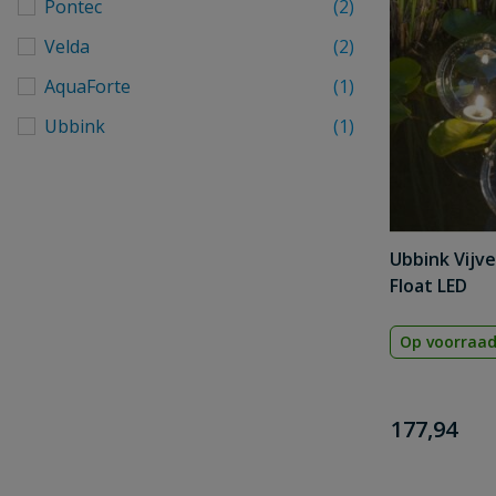
Pontec
(2)
Velda
(2)
AquaForte
(1)
Ubbink
(1)
Ubbink Vijve
Float LED
Op voorraa
€
177,94