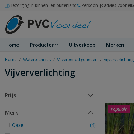
Ga naar de inhoud
Bezorging in binnen- en buitenland
Persoonlijk advies voor elk
Home
Producten
Uitverkoop
Merken
Home
/
Watertechniek
/
Vijverbenodigdheden
/
Vijververlichting
Vijververlichting
Prijs
Populair
Merk
Oase
(4)