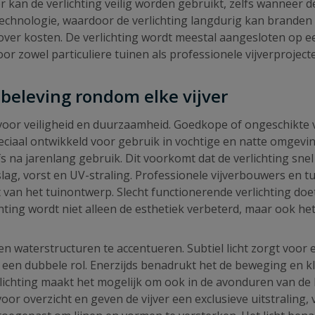
 kan de verlichting veilig worden gebruikt, zelfs wanneer
 technologie, waardoor de verlichting langdurig kan brande
n over kosten. De verlichting wordt meestal aangesloten op
oor zowel particuliere tuinen als professionele vijverproject
n beleving rondom elke vijver
l voor veiligheid en duurzaamheid. Goedkope of ongeschikte v
speciaal ontwikkeld voor gebruik in vochtige en natte omgevi
fs na jarenlang gebruik. Dit voorkomt dat de verlichting snel 
g, vorst en UV-straling. Professionele vijverbouwers en 
 van het tuinontwerp. Slecht functionerende verlichting doet
chting wordt niet alleen de esthetiek verbeterd, maar ook h
en waterstructuren te accentueren. Subtiel licht zorgt voor e
 een dubbele rol. Enerzijds benadrukt het de beweging en kl
rlichting maakt het mogelijk om ook in de avonduren van de ko
voor overzicht en geven de vijver een exclusieve uitstralin