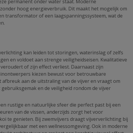
 deze permanent onder water staat. Moderne
n zonder hoog energieverbruik. Dit maakt het mogelijk om
 een transformator of een laagspanningssysteem, wat de
en.
erlichting kan leiden tot storingen, waterinslag of zelfs
ngen en voldoet aan strenge veiligheidseisen. Kwalitatieve
veroudert of zijn effect verliest. Daarnaast zijn
tuinontwerpers kiezen bewust voor betrouwbare
 afbreuk aan de uitstraling van de vijver en vraagt om
et gebruiksgemak en de veiligheid rondom de vijver
en rustige en natuurlijke sfeer die perfect past bij een
euren van de vissen, anderzijds zorgt het voor
i te genieten. Bij zwemvijvers draagt vijververlichting bij
g, vergelijkbaar met een wellnessomgeving. Ook in moderne