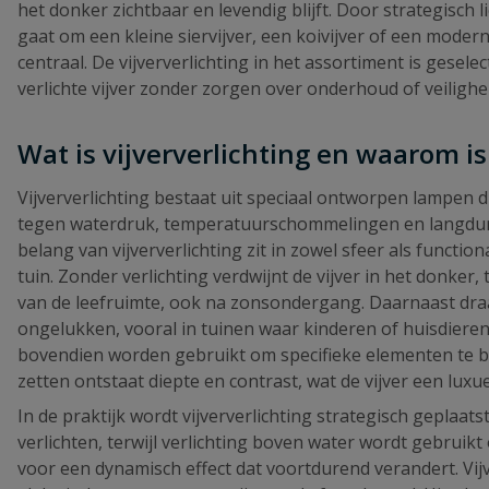
het donker zichtbaar en levendig blijft. Door strategisch 
gaat om een kleine siervijver, een koivijver of een modern
centraal. De vijververlichting in het assortiment is gese
verlichte vijver zonder zorgen over onderhoud of veilighe
Wat is vijververlichting en waarom is
Vijververlichting bestaat uit speciaal ontworpen lampen 
tegen waterdruk, temperatuurschommelingen en langdurige
belang van vijververlichting zit in zowel sfeer als functio
tuin. Zonder verlichting verdwijnt de vijver in het donker, 
van de leefruimte, ook na zonsondergang. Daarnaast draagt
ongelukken, vooral in tuinen waar kinderen of huisdieren
bovendien worden gebruikt om specifieke elementen te 
zetten ontstaat diepte en contrast, wat de vijver een luxu
In de praktijk wordt vijververlichting strategisch geplaa
verlichten, terwijl verlichting boven water wordt gebruik
voor een dynamisch effect dat voortdurend verandert. Vij