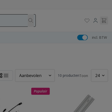
incl. BTW
10
producten
Toon
Populair