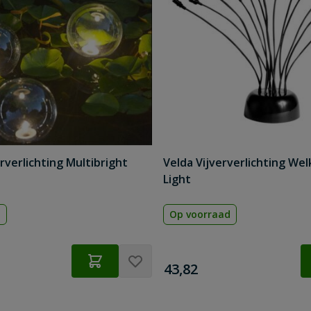
rverlichting Multibright
Velda Vijververlichting Wel
Light
d
Op voorraad
€
43,82