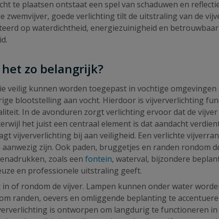
licht te plaatsen ontstaat een spel van schaduwen en reflecti
e zwemvijver, goede verlichting tilt de uitstraling van de vij
lecteerd op waterdichtheid, energiezuinigheid en betrouwbaar
id.
 het zo belangrijk?
die veilig kunnen worden toegepast in vochtige omgevingen e
 blootstelling aan vocht. Hierdoor is vijververlichting fu
naliteit. In de avonduren zorgt verlichting ervoor dat de vijve
terwijl het juist een centraal element is dat aandacht verdien
 vijververlichting bij aan veiligheid. Een verlichte vijverr
 aanwezig zijn. Ook paden, bruggetjes en randen rondom de v
benadrukken, zoals een
fontein
, waterval, bijzondere beplant
euze en professionele uitstraling geeft.
tst in of rondom de vijver. Lampen kunnen onder water worde
t om randen, oevers en omliggende beplanting te accentueren
ververlichting is ontworpen om langdurig te functioneren i