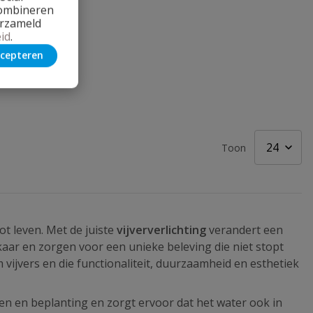
combineren
erzameld
id
.
cepteren
Toon
t leven. Met de juiste
vijververlichting
verandert een
lkaar en zorgen voor een unieke beleving die niet stopt
m vijvers en die functionaliteit, duurzaamheid en esthetiek
rmen en beplanting en zorgt ervoor dat het water ook in