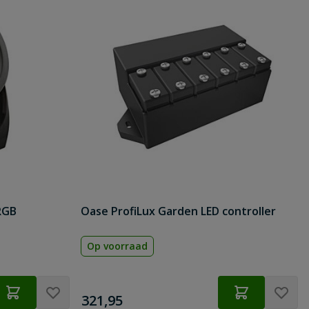
RGB
Oase ProfiLux Garden LED controller
Op voorraad
€
321,95