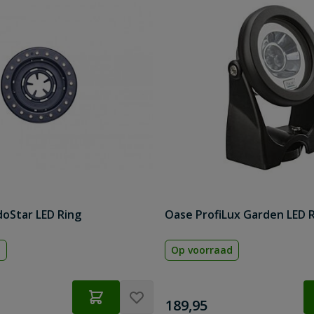
oStar LED Ring
Oase ProfiLux Garden LED 
d
Op voorraad
€
189,95