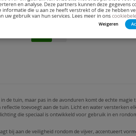
Star LED RGBW Set 3
erteren en analyse. Deze partners kunnen deze gegevens 
 informatie die u aan ze heeft verstrekt of die ze hebben v
d
an uw gebruik van hun services. Lees meer in ons
cookiebele
Weigeren
Ac
in de tuin, maar pas in de avonduren komt de echte magie to
n reflectie toevoegt aan de tuin. Licht en water versterken e
rlichting die speciaal is ontwikkeld voor gebruik in en rondo
raagt bij aan de veiligheid rondom de vijver, accentueert vo