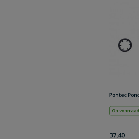
Pontec Pond
Op voorraa
€
37,40