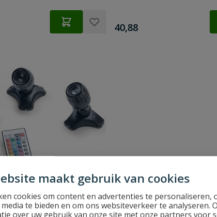
€
40,88
ebsite maakt gebruik van cookies
en cookies om content en advertenties te personaliseren, 
oStar LED RGBW Set 3
l media te bieden en om ons websiteverkeer te analyseren. 
tie over uw gebruik van onze site met onze partners voor s