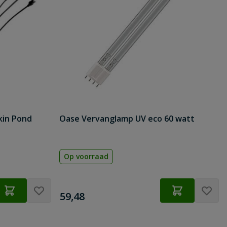
kin Pond
Oase Vervanglamp UV eco 60 watt
Op voorraad
€
59,48