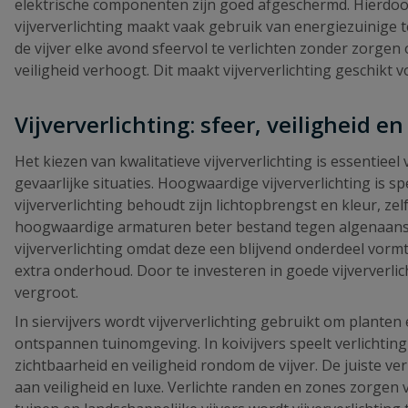
elektrische componenten zijn goed afgeschermd. Hierdoor
vijververlichting maakt vaak gebruik van energiezuinige
de vijver elke avond sfeervol te verlichten zonder zorge
veiligheid verhoogt. Dit maakt vijververlichting geschikt v
Vijververlichting: sfeer, veiligheid e
Het kiezen van kwalitatieve vijververlichting is essentiee
gevaarlijke situaties. Hoogwaardige vijververlichting is 
vijververlichting behoudt zijn lichtopbrengst en kleur, zel
hoogwaardige armaturen beter bestand tegen algenaansla
vijververlichting omdat deze een blijvend onderdeel vormt
extra onderhoud. Door te investeren in goede vijververli
vergroot.
In siervijvers wordt vijververlichting gebruikt om planten 
ontspannen tuinomgeving. In koivijvers speelt verlichting
zichtbaarheid en veiligheid rondom de vijver. De juiste ve
aan veiligheid en luxe. Verlichte randen en zones zorgen 