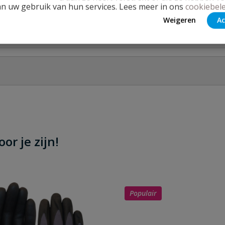
an uw gebruik van hun services. Lees meer in ons
cookiebele
Weigeren
Ac
Stel jouw
or je zijn!
Populair