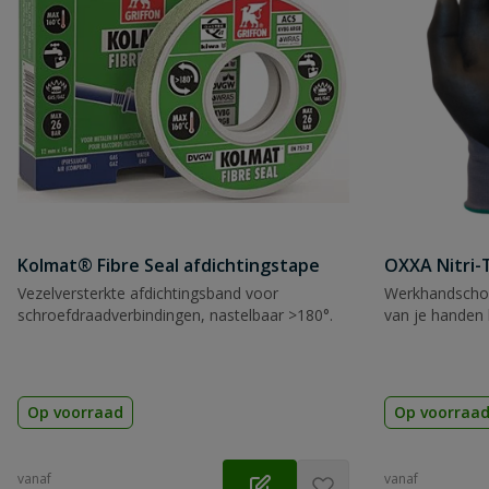
Naam
Samenvatting
Beoordeling
Kolmat® Fibre Seal afdichtingstape
OXXA Nitri-
Vezelversterkte afdichtingsband voor
Werkhandscho
Beoordeling versturen
schroefdraadverbindingen, nastelbaar >180°.
van je handen 
Op voorraad
Op voorraa
vanaf
vanaf