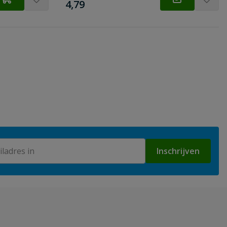
€
4,79
Inschrijven