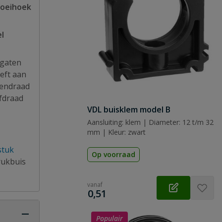
roeihoek
l
 gaten
eft aan
nendraad
fdraad
VDL buisklem model B
Aansluiting: klem | Diameter: 12 t/m 32
mm | Kleur: zwart
stuk
Op voorraad
rukbuis
vanaf
€
0,51
Populair