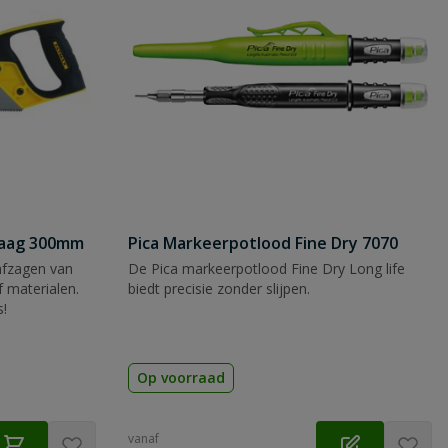
zaag 300mm
Pica Markeerpotlood Fine Dry 7070
afzagen van
De Pica markeerpotlood Fine Dry Long life
 materialen.
biedt precisie zonder slijpen.
s!
Op voorraad
vanaf