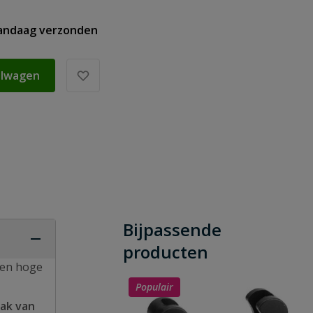
vandaag verzonden
elwagen
Bijpassende
producten
een hoge
Populair
ak van