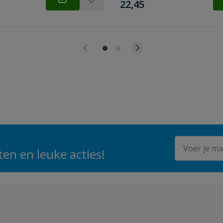
€
22,45
E-mailadres
en en leuke acties!