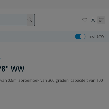
incl. BTW
s
3/8" WW
 van 0,6m, sproeihoek van 360 graden, capaciteit van 100
.