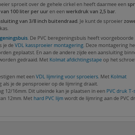
oeier sproeit over de gehele cirkel en heeft daarmee een
sp
 van 100 liter per uur
en een
werkdruk van 2,5 bar
.
sluiting van 3/8 inch buitendraad
. Je kunt de sproeier
zowe
 kas.
geningsbuis
.
De PVC beregeningsbuis heeft voorgeboorde
s je de
VDL kassproeier montagering
. Deze montagering he
orden geplaatst. En aan de andere zijde een aansluiting bin
 worden gedraaid. Met
Kolmat afdichtingstape
op het schroe
stigen met een
VDL lijmring voor sproeiers.
Met
Kolmat
 als je de pensproeier op de lijmring draait.
ng 12/16mm. Dit uiteinde kan je plaatsen in een
PVC druk T-
 van 12mm. Met
hard PVC lijm
wordt de lijmring aan de PVC d