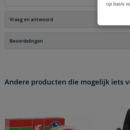
op basis v
Vraag en antwoord
Geen vragen
Beoordelingen
Heb je zelf ook een vraag over dit product?
Schrijf zelf een beoordeling
Je beoordeelt:
Boogsproeier bruin 3/8" WW
Andere producten die mogelijk iets vo
Uw waardering: