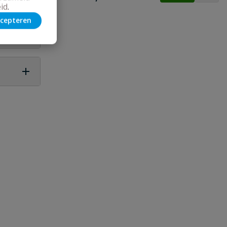
id
.
cepteren
 vraag