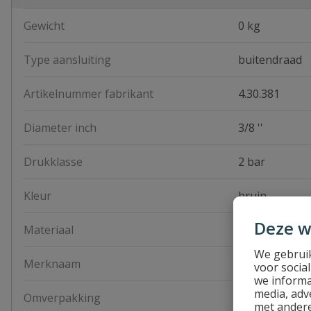
Gewicht
0 kg
Type aansluiting
buitendraad
Artikelnummer fabrikant
4.30.381
Diameter inch
3/8 ''
Drukklasse
2 bar
Kleur
bruin
Deze w
Materiaal
PA6
We gebruik
Merknaam
Van de Lande
voor socia
we informa
media, adv
Omverpakking
1000 stuks
met andere