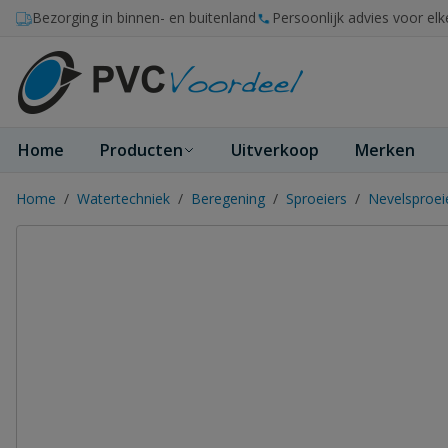
Ga naar de inhoud
Bezorging in binnen- en buitenland
Persoonlijk advies voor elk
Home
Producten
Uitverkoop
Merken
Home
/
Watertechniek
/
Beregening
/
Sproeiers
/
Nevelsproei