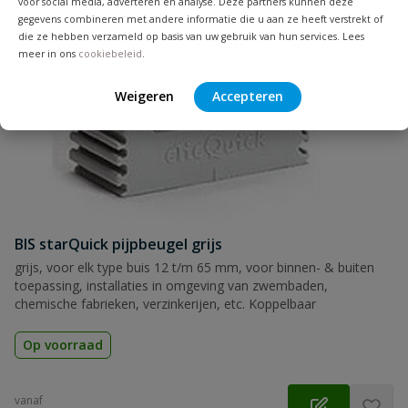
voor social media, adverteren en analyse. Deze partners kunnen deze
gegevens combineren met andere informatie die u aan ze heeft verstrekt of
Naam
die ze hebben verzameld op basis van uw gebruik van hun services. Lees
meer in ons
cookiebeleid
.
Samenvatting
Weigeren
Accepteren
Beoordeling
BIS starQuick pijpbeugel grijs
Beoordeling versturen
grijs, voor elk type buis 12 t/m 65 mm, voor binnen- & buiten
toepassing, installaties in omgeving van zwembaden,
chemische fabrieken, verzinkerijen, etc. Koppelbaar
Op voorraad
vanaf