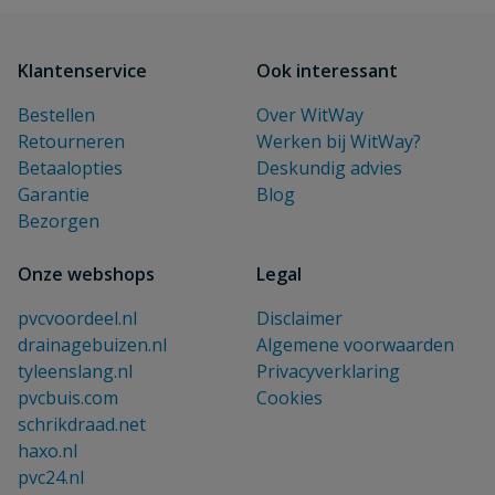
Klantenservice
Ook interessant
Bestellen
Over WitWay
Retourneren
Werken bij WitWay?
Betaalopties
Deskundig advies
Garantie
Blog
Bezorgen
Onze webshops
Legal
pvcvoordeel.nl
Disclaimer
drainagebuizen.nl
Algemene voorwaarden
tyleenslang.nl
Privacyverklaring
pvcbuis.com
Cookies
schrikdraad.net
haxo.nl
pvc24.nl