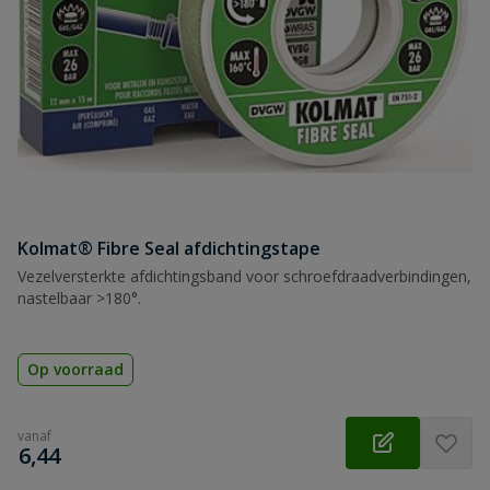
Kolmat® Fibre Seal afdichtingstape
Vezelversterkte afdichtingsband voor schroefdraadverbindingen,
nastelbaar >180°.
Op voorraad
vanaf
€
6,44