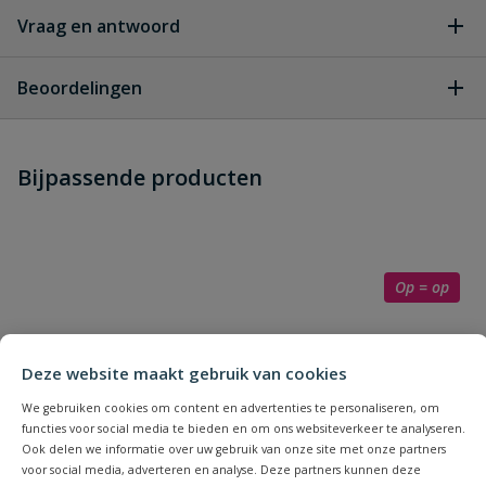
Vraag en antwoord
Geen vragen
Beoordelingen
Heb je zelf ook een vraag over
Stel jouw
Bijpassende producten
Schrijf zelf een beoordeling
vraag
dit product?
Je beoordeelt:
Pedrollo 4BLOCK m 4/14
Uw waardering:
Op = op
Deze website maakt gebruik van cookies
We gebruiken cookies om content en advertenties te personaliseren, om
functies voor social media te bieden en om ons websiteverkeer te analyseren.
Ook delen we informatie over uw gebruik van onze site met onze partners
Naam
voor social media, adverteren en analyse. Deze partners kunnen deze