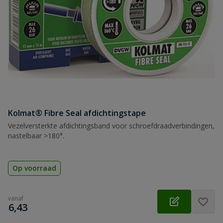
Kolmat® Fibre Seal afdichtingstape
Vezelversterkte afdichtingsband voor schroefdraadverbindingen,
nastelbaar >180°.
Op voorraad
vanaf
€
6,43