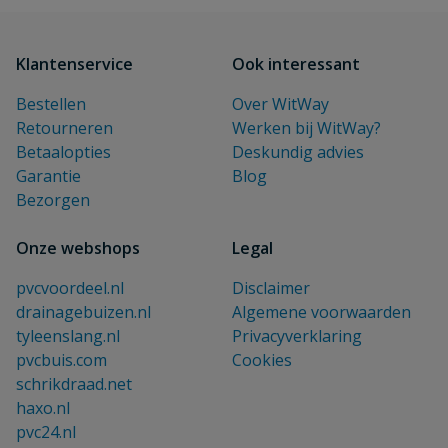
Klantenservice
Ook interessant
Bestellen
Over WitWay
Retourneren
Werken bij WitWay?
Betaalopties
Deskundig advies
Garantie
Blog
Bezorgen
Onze webshops
Legal
pvcvoordeel.nl
Disclaimer
drainagebuizen.nl
Algemene voorwaarden
tyleenslang.nl
Privacyverklaring
pvcbuis.com
Cookies
schrikdraad.net
haxo.nl
pvc24.nl