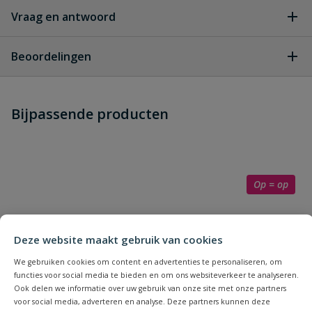
Vraag en antwoord
Geen vragen
Beoordelingen
Heb je zelf ook een vraag over
Stel jouw
Bijpassende producten
Schrijf zelf een beoordeling
vraag
dit product?
Je beoordeelt:
Pedrollo 4BLOCK m 6/10
Uw waardering:
Op = op
Deze website maakt gebruik van cookies
We gebruiken cookies om content en advertenties te personaliseren, om
functies voor social media te bieden en om ons websiteverkeer te analyseren.
Ook delen we informatie over uw gebruik van onze site met onze partners
Naam
voor social media, adverteren en analyse. Deze partners kunnen deze