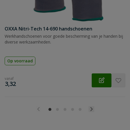
OXXA Nitri-Tech 14-690 handschoenen
Werkhandschoenen voor goede bescherming van je handen bij
diverse werkzaamheden.
Op voorraad
vanaf
€
3,32