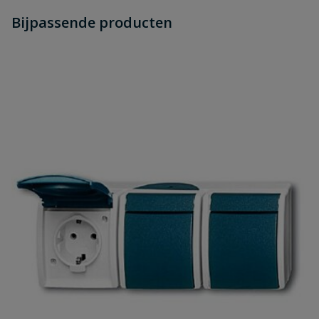
Heb je zelf ook een vraag over
Stel jouw
Bijpassende producten
Schrijf zelf een beoordeling
vraag
dit product?
Je beoordeelt:
Busch-jaeger Ocean spatwaterdicht
wandcontactdoos, met randaarde 1-voudig, met
slot
Uw waardering:
Naam
Samenvatting