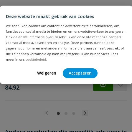
Beoordeling
Deze website maakt gebruik van cookies
We gebruiken cookies om content en advertenties te personaliseren, om
Busch-jaeger Ocean spatwaterdicht
functies voor social media te bieden en om ons websiteverkeer te analyseren.
wandcontactdoos, met randaarde 3-voudig
Ook delen we informatie over uw gebruik van onze site met onze partners
Beoordeling versturen
voor social media, adverteren en analyse. Deze partners kunnen deze
Busch-jaeger Ocean spatwaterdicht wandcontactdoos, met
gegevens combineren met andere informatie die u aan ze heeft verstrekt of
randaarde, 3-voudig
die ze hebben verzameld op basis van uw gebruik van hun services. Lees
meer in ons
cookiebeleid
.
Op voorraad
Weigeren
Accepteren
vanaf
€
84,92
Andere producten die mogelijk iets voor je