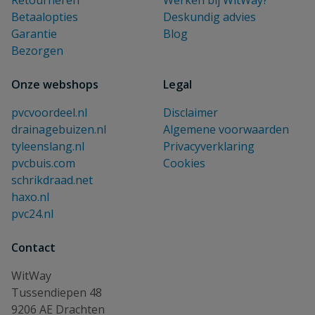
Retourneren
Werken bij WitWay?
Betaalopties
Deskundig advies
Garantie
Blog
Bezorgen
Onze webshops
Legal
pvcvoordeel.nl
Disclaimer
drainagebuizen.nl
Algemene voorwaarden
tyleenslang.nl
Privacyverklaring
pvcbuis.com
Cookies
schrikdraad.net
haxo.nl
pvc24.nl
Contact
WitWay
Tussendiepen 48
9206 AE Drachten