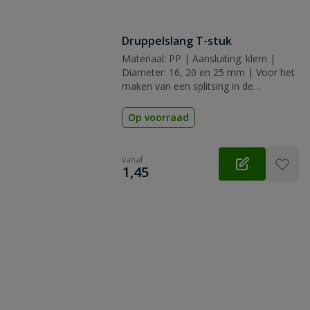
Druppelslang T-stuk
Materiaal: PP | Aansluiting: klem |
Diameter: 16, 20 en 25 mm | Voor het
maken van een splitsing in de
druppelslang leiding
Op voorraad
vanaf
€
1,45