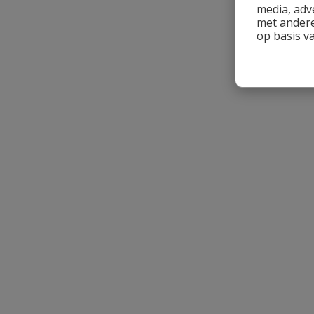
media, adv
met andere
op basis v