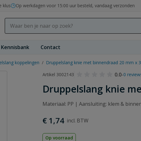
e klus
Op werkdagen voor 15:00 uur besteld, vandaag verzonden
Kennisbank
Contact
lslang koppelingen
/
Druppelslang knie met binnendraad 20 mm x 3/
0.0
-
Artikel 3002143
0 review
Druppelslang knie me
Materiaal: PP | Aansluiting: klem & binn
€ 1,74
Op voorraad