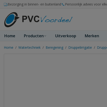
Ga naar de inhoud
Bezorging in binnen- en buitenland
Persoonlijk advies voor elk
Home
Producten
Uitverkoop
Merken
Home
/
Watertechniek
/
Beregening
/
Druppelirrigatie
/
Druppe