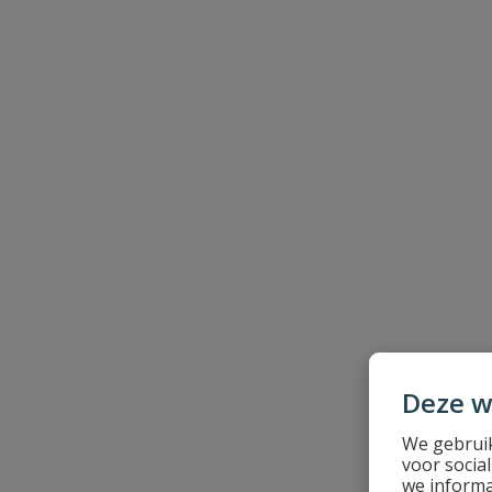
Beoordeling
Beoordeling versturen
Deze w
We gebruik
voor socia
we informa