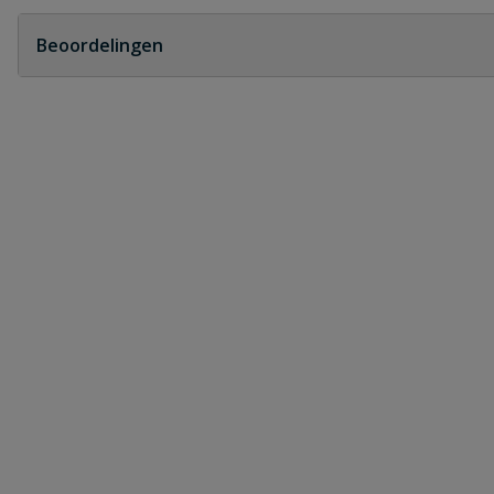
Geen vragen
Beoordelingen
Heb je zelf ook een vraag over dit product?
Schrijf zelf een beoordeling
Je beoordeelt:
Druppelslang knie met binnendraad 20
Uw waardering:
Naam
Samenvatting