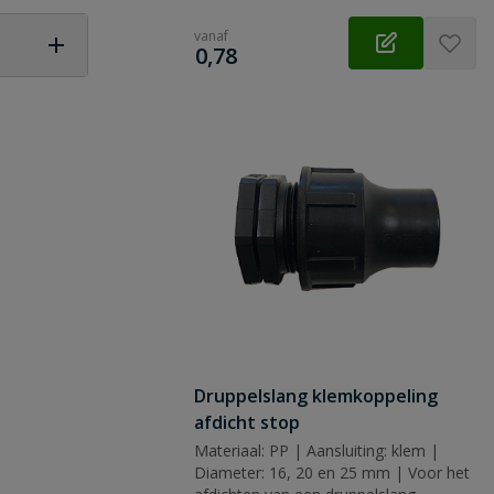
vanaf
€
0,78
 vraag
Druppelslang klemkoppeling
afdicht stop
Materiaal: PP | Aansluiting: klem |
Diameter: 16, 20 en 25 mm | Voor het