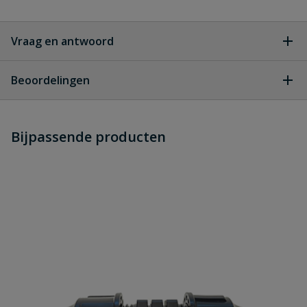
Vraag en antwoord
Geen vragen
Beoordelingen
Heb je zelf ook een vraag over
Stel jouw
Bijpassende producten
Schrijf zelf een beoordeling
vraag
dit product?
Je beoordeelt:
Druppelslang startkoppeling
gardena slangstuk
Uw waardering: