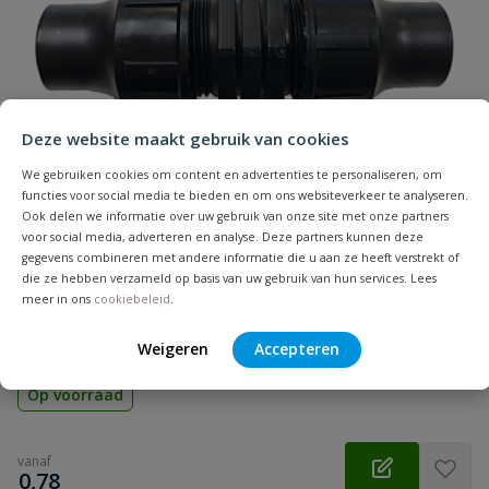
Naam
Samenvatting
Deze website maakt gebruik van cookies
Beoordeling
We gebruiken cookies om content en advertenties te personaliseren, om
functies voor social media te bieden en om ons websiteverkeer te analyseren.
Ook delen we informatie over uw gebruik van onze site met onze partners
voor social media, adverteren en analyse. Deze partners kunnen deze
gegevens combineren met andere informatie die u aan ze heeft verstrekt of
die ze hebben verzameld op basis van uw gebruik van hun services. Lees
Druppelslang klemkoppeling sok
meer in ons
cookiebeleid
.
Beoordeling versturen
Materiaal: PP | Aansluiting: klem | Diameter: 16, 20 en 25 mm |
Voor het verbinden van druppelslangen en aanvoerslangen
Weigeren
Accepteren
Op voorraad
vanaf
€
0,78