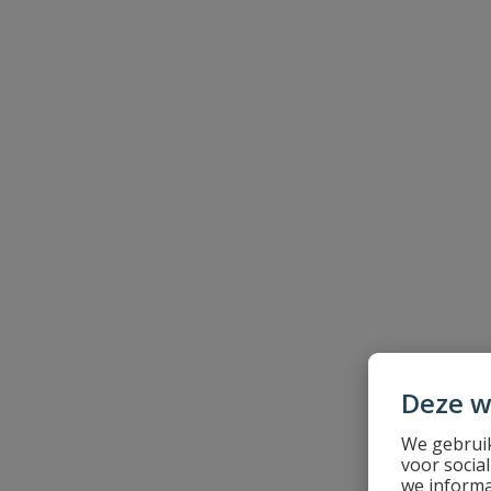
Beoordeling
Beoordeling versturen
Deze w
We gebruik
voor socia
we informa