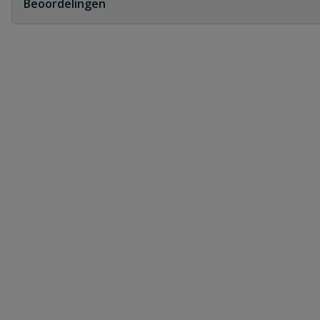
Beoordelingen
Heb je zelf ook een vraag over dit product?
Schrijf zelf een beoordeling
Je beoordeelt:
Druppelslang startkoppeling T-stuk 
Uw waardering:
Naam
Samenvatting