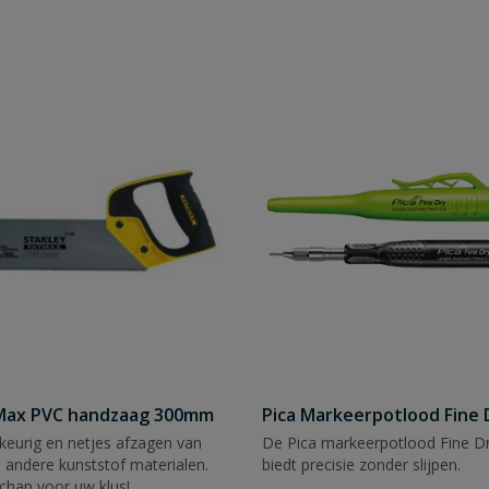
tMax PVC handzaag 300mm
Pica Markeerpotlood Fine 
eurig en netjes afzagen van
De Pica markeerpotlood Fine Dr
 andere kunststof materialen.
biedt precisie zonder slijpen.
chap voor uw klus!