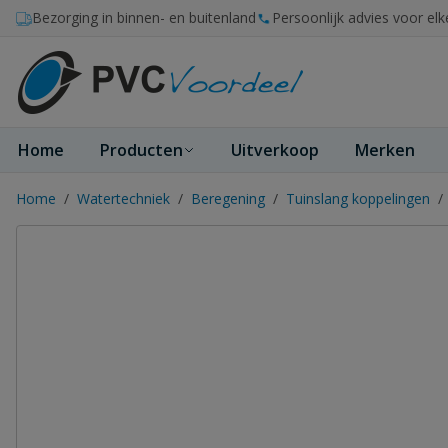
Ga naar de inhoud
Bezorging in binnen- en buitenland
Persoonlijk advies voor elk
Home
Producten
Uitverkoop
Merken
Home
/
Watertechniek
/
Beregening
/
Tuinslang koppelingen
/