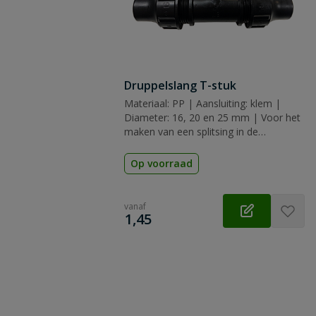
Druppelslang T-stuk
Materiaal: PP | Aansluiting: klem |
Diameter: 16, 20 en 25 mm | Voor het
maken van een splitsing in de
druppelslang leiding
Op voorraad
vanaf
€
1,45