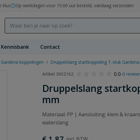
e klus
Op werkdagen voor 15:00 uur besteld, vandaag verzonden
Kennisbank
Contact
Gardena koppelingen
/
Druppelslang startkoppeling T-stuk Garden
0.0
-
Artikel 3002162
0 review
Druppelslang startko
mm
Materiaal: PP | Aansluiting: klem & kraa
waterslang
€ 1,87