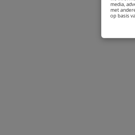
media, adv
met andere
op basis v