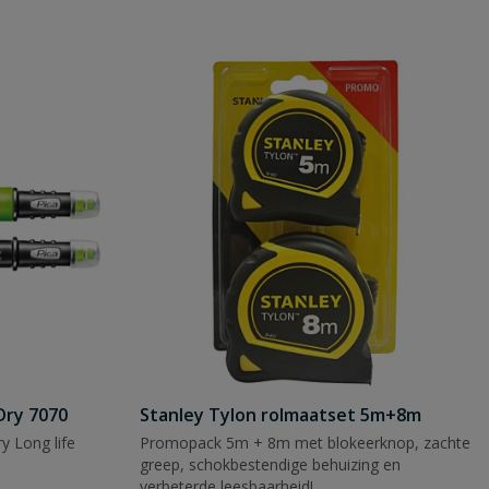
Dry 7070
Stanley Tylon rolmaatset 5m+8m
y Long life
Promopack 5m + 8m met blokeerknop, zachte
greep, schokbestendige behuizing en
verbeterde leesbaarheid!