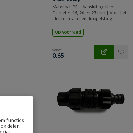
Materiaal: PP | Aansluiting: klem |
Diameter: 16, 20 en 25 mm | Voor het
afdichten van een druppelslang
Op voorraad
vanaf
€
0,65
om functies
Ook delen
ocial