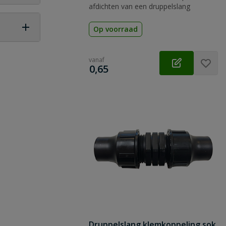
afdichten van een druppelslang
Op voorraad
 vraag
vanaf
€
0,65
Druppelslang klemkoppeling sok