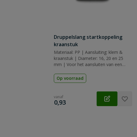
Druppelslang startkoppeling
kraanstuk
Materiaal: PP | Aansluiting: klem &
kraanstuk | Diameter: 16, 20 en 25
mm | Voor het aansluiten van een
waterslang
Op voorraad
vanaf
€
0,93