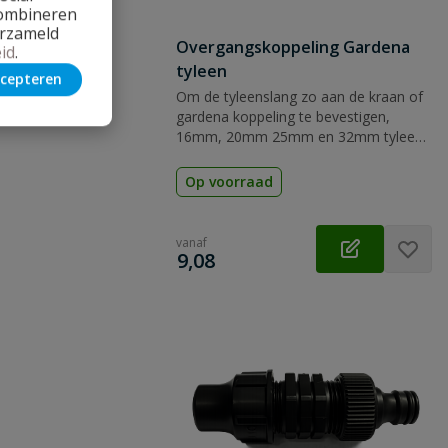
combineren
erzameld
Overgangskoppeling Gardena
id
.
tyleen
cepteren
Om de tyleenslang zo aan de kraan of
gardena koppeling te bevestigen,
16mm, 20mm 25mm en 32mm tyleen
naar gardena klik systeem
Op voorraad
vanaf
€
9,08