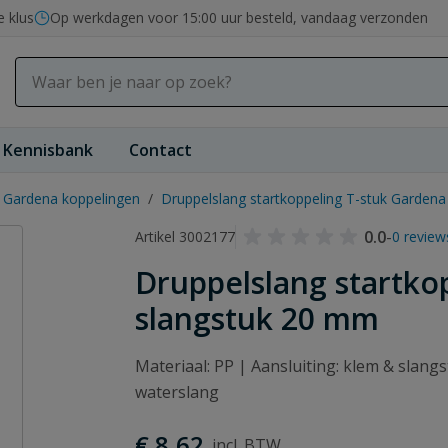
e klus
Op werkdagen voor 15:00 uur besteld, vandaag verzonden
Kennisbank
Contact
Gardena koppelingen
/
Druppelslang startkoppeling T-stuk Garden
0.0
-
Artikel 3002177
0 review
Druppelslang startko
slangstuk 20 mm
Materiaal: PP | Aansluiting: klem & slan
waterslang
€ 8,62