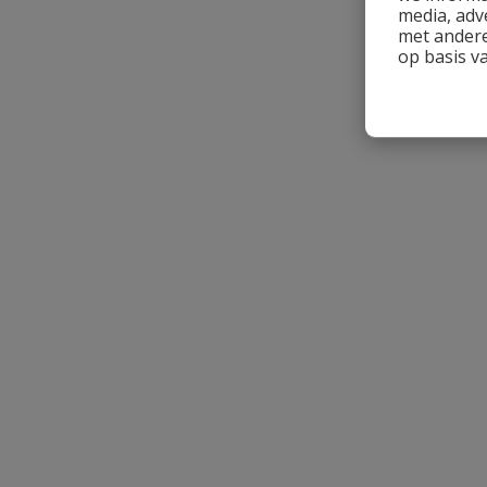
media, adv
met andere
op basis v