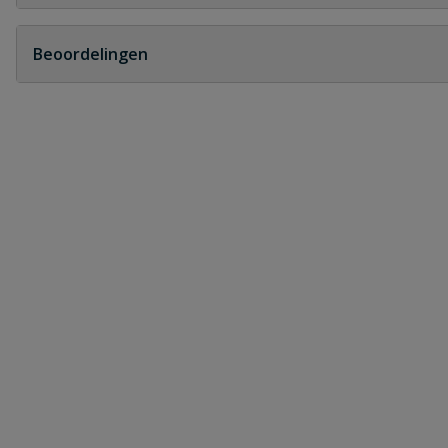
Geen vragen
Beoordelingen
Heb je zelf ook een vraag over dit product?
Schrijf zelf een beoordeling
Je beoordeelt:
Druppelslang startkoppeling T-stuk 
Uw waardering:
Naam