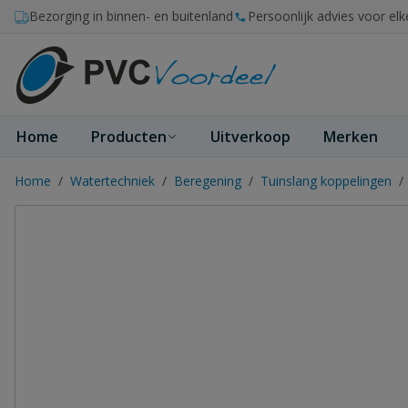
Ga naar de inhoud
Bezorging in binnen- en buitenland
Persoonlijk advies voor elk
Home
Producten
Uitverkoop
Merken
Home
/
Watertechniek
/
Beregening
/
Tuinslang koppelingen
/