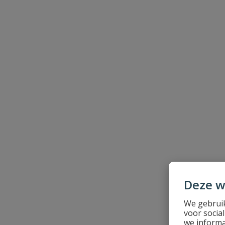
Samenvatting
Beoordeling
Beoordeling versturen
Deze w
We gebruik
voor socia
we informa