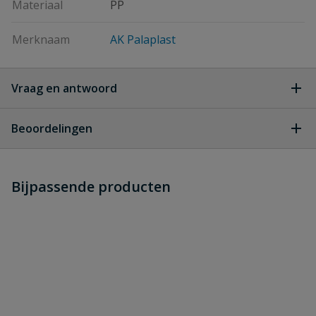
Materiaal
PP
Merknaam
AK Palaplast
Vraag en antwoord
Geen vragen
Beoordelingen
Heb je zelf ook een vraag over
Stel jouw
Bijpassende producten
Schrijf zelf een beoordeling
vraag
dit product?
Je beoordeelt:
Druppelslang T-stuk binnendraad
25 mm x 1/2'' x 25 mm
Uw waardering: