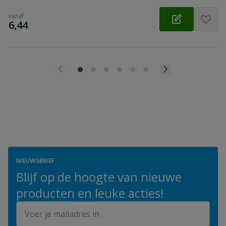
vanaf
€
6,44
NIEUWSBRIEF
Blijf op de hoogte van nieuwe
producten en leuke acties!
E-mailadres