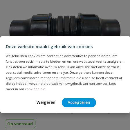
Naam
Samenvatting
Deze website maakt gebruik van cookies
We gebruiken cookies om content en advertenties te personaliseren, om
functies voor social media te bieden en om ons websiteverkeer te analyseren.
Beoordeling
Ook delen we informatie over uw gebruik van onze site met onze partners
voor social media, adverteren en analyse. Deze partners kunnen deze
gegevens combineren met andere informatie die u aan ze heeft verstrekt of
die ze hebben verzameld op basis van uw gebruik van hun services. Lees
meer in ons
cookiebeleid
.
Druppelslang klemkoppeling sok
Beoordeling versturen
Weigeren
Accepteren
Materiaal: PP | Aansluiting: klem | Diameter: 16, 20 en 25 mm |
Voor het verbinden van druppelslangen en aanvoerslangen
Op voorraad