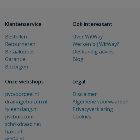
Klantenservice
Ook interessant
Bestellen
Over WitWay
Retourneren
Werken bij WitWay?
Betaalopties
Deskundig advies
Garantie
Blog
Bezorgen
Onze webshops
Legal
pvcvoordeel.nl
Disclaimer
drainagebuizen.nl
Algemene voorwaarden
tyleenslang.nl
Privacyverklaring
pvcbuis.com
Cookies
schrikdraad.net
haxo.nl
pvc24.nl