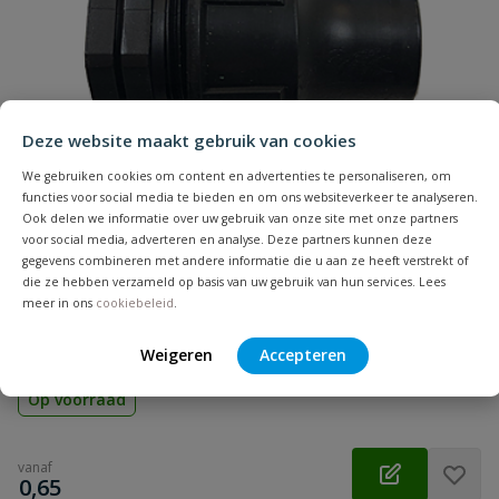
Naam
Samenvatting
Deze website maakt gebruik van cookies
Beoordeling
We gebruiken cookies om content en advertenties te personaliseren, om
functies voor social media te bieden en om ons websiteverkeer te analyseren.
Ook delen we informatie over uw gebruik van onze site met onze partners
voor social media, adverteren en analyse. Deze partners kunnen deze
gegevens combineren met andere informatie die u aan ze heeft verstrekt of
die ze hebben verzameld op basis van uw gebruik van hun services. Lees
Beoordeling versturen
Druppelslang klemkoppeling afdicht stop
meer in ons
cookiebeleid
.
Materiaal: PP | Aansluiting: klem | Diameter: 16, 20 en 25 mm |
Voor het afdichten van een druppelslang
Weigeren
Accepteren
Op voorraad
vanaf
€
0,65