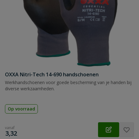
OXXA Nitri-Tech 14-690 handschoenen
Werkhandschoenen voor goede bescherming van je handen bij
diverse werkzaamheden.
Op voorraad
vanaf
€
3,32