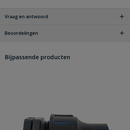
Vraag en antwoord
Geen vragen
Beoordelingen
Heb je zelf ook een vraag over
Stel jouw
Bijpassende producten
Schrijf zelf een beoordeling
vraag
dit product?
Je beoordeelt:
Druppelslang verloop T-stuk
Uw waardering: