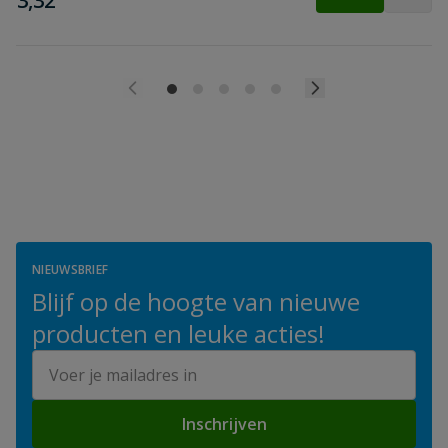
3,32
NIEUWSBRIEF
Blijf op de hoogte van nieuwe
producten en leuke acties!
E-mailadres
Inschrijven