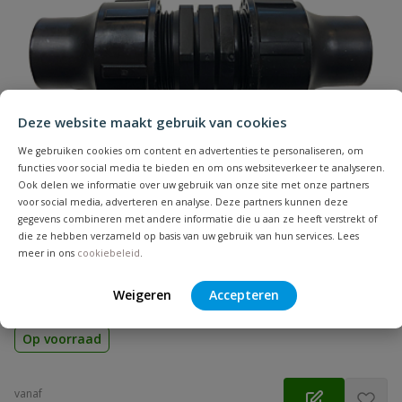
Naam
Samenvatting
Deze website maakt gebruik van cookies
We gebruiken cookies om content en advertenties te personaliseren, om
Beoordeling
functies voor social media te bieden en om ons websiteverkeer te analyseren.
Ook delen we informatie over uw gebruik van onze site met onze partners
voor social media, adverteren en analyse. Deze partners kunnen deze
gegevens combineren met andere informatie die u aan ze heeft verstrekt of
die ze hebben verzameld op basis van uw gebruik van hun services. Lees
meer in ons
cookiebeleid
.
Druppelslang klemkoppeling sok
Beoordeling versturen
Materiaal: PP | Aansluiting: klem | Diameter: 16, 20 en 25 mm |
Weigeren
Accepteren
Voor het verbinden van druppelslangen en aanvoerslangen
Op voorraad
vanaf