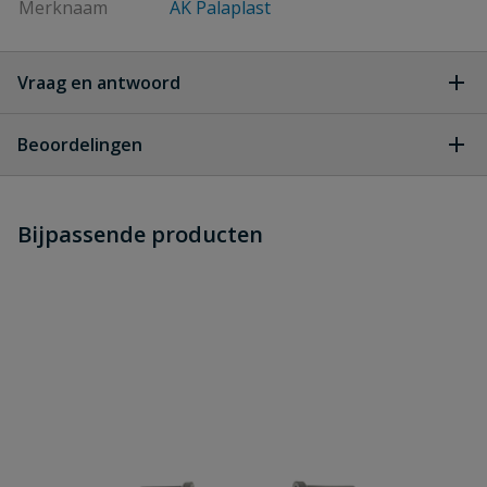
Merknaam
AK Palaplast
Vraag en antwoord
Geen vragen
Beoordelingen
Heb je zelf ook een vraag over
Stel jouw
Bijpassende producten
Schrijf zelf een beoordeling
vraag
dit product?
Je beoordeelt:
Druppelslang verloopkoppeling 25
x 20 mm
Uw waardering: