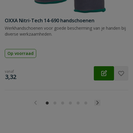
OXXA Nitri-Tech 14-690 handschoenen
Werkhandschoenen voor goede bescherming van je handen bij
diverse werkzaamheden.
Op voorraad
vanaf
€
3,32