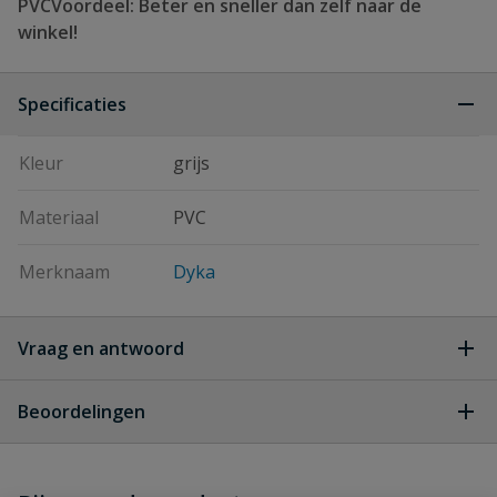
PVCVoordeel: Beter en sneller dan zelf naar de
winkel!
Specificaties
Kleur
grijs
Materiaal
PVC
Merknaam
Dyka
Vraag en antwoord
Geen vragen
Beoordelingen
Heb je zelf ook een vraag over
Stel jouw