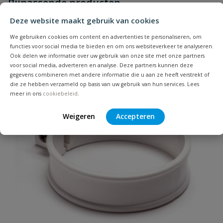
Bijpassende producten
Schrijf zelf een beoordeling
vraag
dit product?
Deze website maakt gebruik van cookies
Je beoordeelt:
DYKA montage oog
We gebruiken cookies om content en advertenties te personaliseren, om
functies voor social media te bieden en om ons websiteverkeer te analyseren.
Uw waardering:
Ook delen we informatie over uw gebruik van onze site met onze partners
voor social media, adverteren en analyse. Deze partners kunnen deze
gegevens combineren met andere informatie die u aan ze heeft verstrekt of
die ze hebben verzameld op basis van uw gebruik van hun services. Lees
meer in ons
cookiebeleid
.
Weigeren
Accepteren
Naam
Samenvatting
Beoordeling