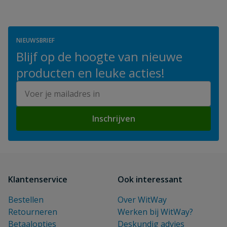
NIEUWSBRIEF
Blijf op de hoogte van nieuwe
producten en leuke acties!
E-mailadres
Inschrijven
Klantenservice
Ook interessant
Bestellen
Over WitWay
Retourneren
Werken bij WitWay?
Betaalopties
Deskundig advies