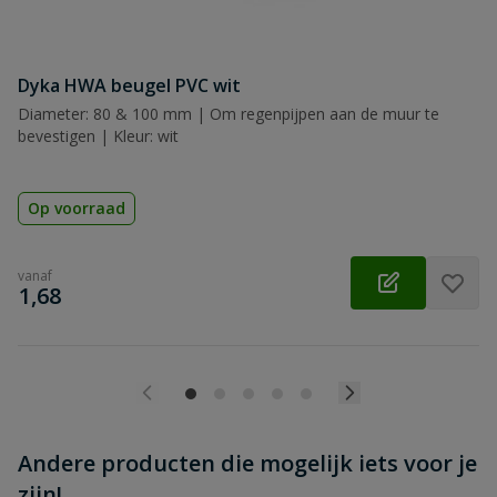
Beoordeling versturen
Dyka HWA beugel PVC wit
Diameter: 80 & 100 mm | Om regenpijpen aan de muur te
bevestigen | Kleur: wit
Op voorraad
vanaf
€
1,68
Andere producten die mogelijk iets voor je
zijn!