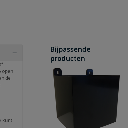
Bijpassende
producten
af
de open
an de
e
e kunt