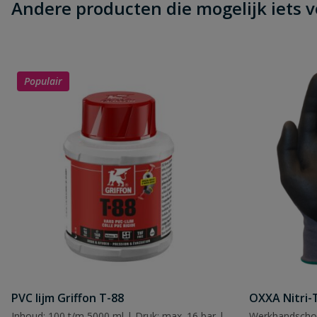
Andere producten die mogelijk iets vo
Populair
Naam
Samenvatting
Beoordeling
Beoordeling versturen
PVC lijm Griffon T-88
OXXA Nitri-
Inhoud: 100 t/m 5000 ml | Druk: max. 16 bar |
Werkhandscho