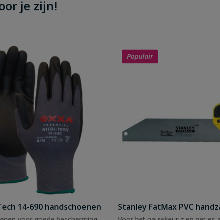
or je zijn!
Populair
Tech 14-690 handschoenen
Stanley FatMax PVC hand
enen voor goede bescherming
Voor het nauwkeurig en netjes 