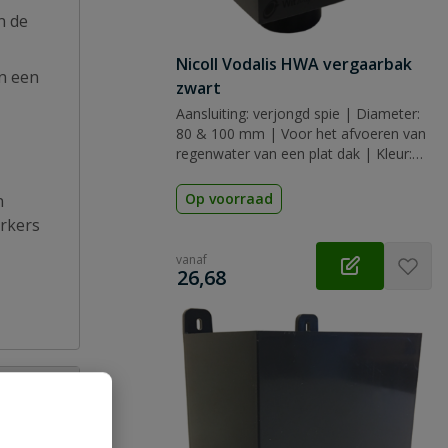
n de
Nicoll Vodalis HWA vergaarbak
an een
zwart
Aansluiting: verjongd spie | Diameter:
80 & 100 mm | Voor het afvoeren van
regenwater van een plat dak | Kleur:
zwart | Keurmerk: KOMO
Op voorraad
n
erkers
vanaf
€
26,68