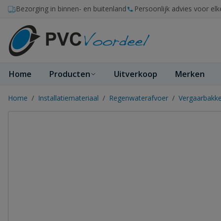
Ga naar de inhoud
Bezorging in binnen- en buitenland
Persoonlijk advies voor elk
Home
Producten
Uitverkoop
Merken
Home
/
Installatiemateriaal
/
Regenwaterafvoer
/
Vergaarbakk