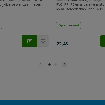
bij diverse werkzaamheden.
PVC, PP, PE en andere kunststof
Ideaal gereedschap voor uw klu
d
Op voorraad
€
22,45