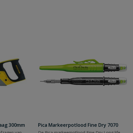
zaag 300mm
Pica Markeerpotlood Fine Dry 7070
afzagen van
De Pica markeerpotlood Fine Dry Long life