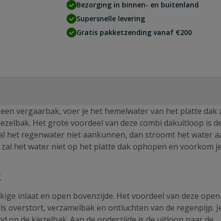
Bezorging in binnen- en buitenland
Supersnelle levering
Gratis pakketzending vanaf €200
een vergaarbak, voer je het hemelwater van het platte dak 
iezelbak. Het grote voordeel van deze combi dakuitloop is 
 al het regenwater niet aankunnen, dan stroomt het water a
 zal het water niet op het platte dak ophopen en voorkom j
k
kige inlaat en open bovenzijde. Het voordeel van deze open
als overstort, verzamelbak en ontluchten van de regenpijp. J
d op de kiezelbak. Aan de onderzijde is de uitloop naar de