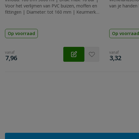
Voor het verlijmen van PVC buizen, moffen en
van je handen 
fittingen | Diameter: tot 160 mm | Keurmerk:
KIWA, KOMO & ACS
Op voorraad
Op voorraa
vanaf
vanaf
€
€
7,96
3,32