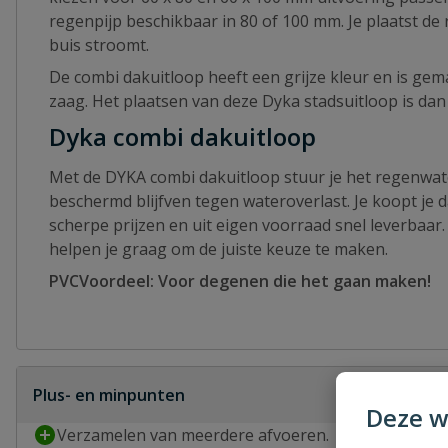
regenpijp beschikbaar in 80 of 100 mm. Je plaatst de 
buis stroomt.
De combi dakuitloop heeft een grijze kleur en is gem
zaag. Het plaatsen van deze Dyka stadsuitloop is da
Dyka combi dakuitloop
Met de DYKA combi dakuitloop stuur je het regenwate
beschermd blijfven tegen wateroverlast. Je koopt je 
scherpe prijzen en uit eigen voorraad snel leverbaar
helpen je graag om de juiste keuze te maken.
PVCVoordeel: Voor degenen die het gaan maken!
Plus- en minpunten
Deze w
Verzamelen van meerdere afvoeren.