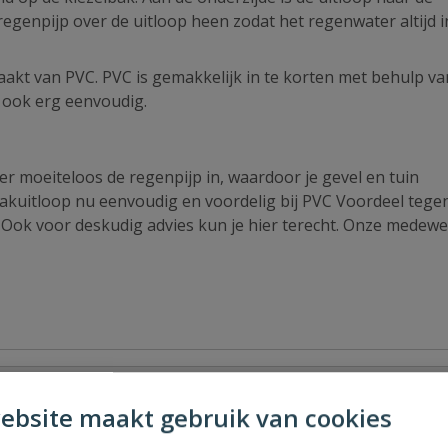
regenpijp over de uitloop heen zodat het regenwater altijd i
aakt van PVC. PVC is gemakkelijk in te korten met behulp v
n ook erg eenvoudig.
r moeiteloos de regenpijp in, waardoor je gevel en tuin
dakuitloop nu eenvoudig en voordelig bij PVC Voordeel tege
. Ook voor deskudig advies kun je hier terecht. Onze medew
ebsite maakt gebruik van cookies