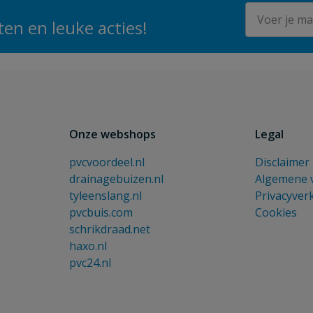
E-mailadres
en en leuke acties!
Onze webshops
Legal
pvcvoordeel.nl
Disclaimer
drainagebuizen.nl
Algemene 
tyleenslang.nl
Privacyver
pvcbuis.com
Cookies
schrikdraad.net
haxo.nl
pvc24.nl