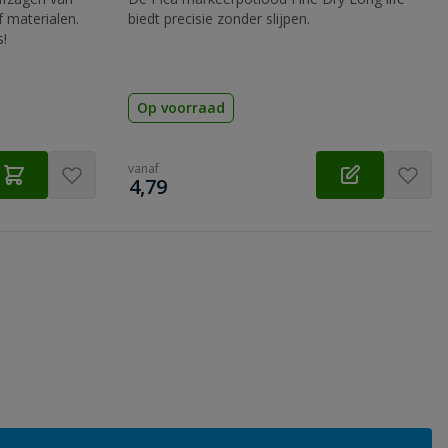
 materialen.
biedt precisie zonder slijpen.
s!
Op voorraad
vanaf
€
4,79