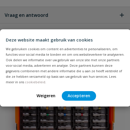
Vraag en antwoord
Geen vragen
Beoordelingen
Deze website maakt gebruik van cookies
Heb je zelf ook een vraag over
We gebruiken cookies om content en advertenties te personaliseren, om
Stel jouw
Bijpassende producten
functies voor social media te bieden en om ons websiteverkeer te analyseren.
Schrijf zelf een beoordeling
vraag
dit product?
Ook delen we informatie over uw gebruik van onze site met onze partners
voor social media, adverteren en analyse. Deze partners kunnen deze
Je beoordeelt:
DynaPlus spaanplaatschroef AR-
gegevens combineren met andere informatie die u aan ze heeft verstrekt of
Coating platte kop TX20 4.0 x 30 mm - 200 Stuks
die ze hebben verzameld op basis van uw gebruik van hun services. Lees
meer in ons
cookiebeleid
.
Uw waardering:
Weigeren
Accepteren