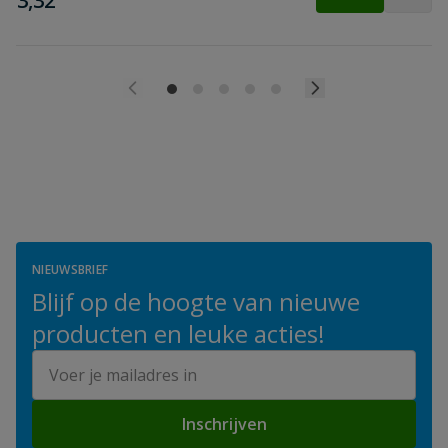
3,32
NIEUWSBRIEF
Blijf op de hoogte van nieuwe
producten en leuke acties!
E-mailadres
Inschrijven