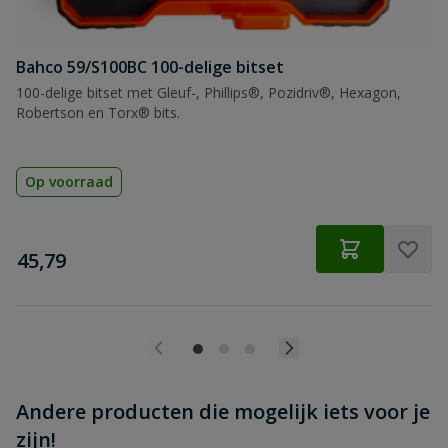
Bahco 59/S100BC 100-delige bitset
Beoordeling versturen
100-delige bitset met Gleuf-, Phillips®, Pozidriv®, Hexagon,
Robertson en Torx® bits.
Op voorraad
€
45,79
Andere producten die mogelijk iets voor je
zijn!