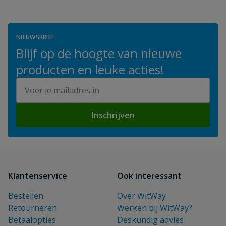
NIEUWSBRIEF
Blijf op de hoogte van nieuwe
producten en leuke acties!
E-mailadres
Inschrijven
Klantenservice
Ook interessant
Bestellen
Over WitWay
Retourneren
Werken bij WitWay?
Betaalopties
Deskundig advies