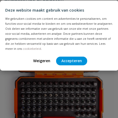
Je beoordeelt:
DynaPlus Spaanplaatschroef AR-
Deze website maakt gebruik van cookies
Coating Platte Kop TX20 4.0 x 50 mm - 200 Stuks
We gebruiken cookies om content en advertenties te personaliseren, om
functies voor social media te bieden en om ons websiteverkeer te analyseren.
Ook delen we informatie over uw gebruik van onze site met onze partners
Uw waardering:
voor social media, adverteren en analyse. Deze partners kunnen deze
gegevens combineren met andere informatie die u aan ze heeft verstrekt of
die ze hebben verzameld op basis van uw gebruik van hun services. Lees
meer in ons
cookiebeleid
.
Weigeren
Accepteren
Naam
Samenvatting
Beoordeling