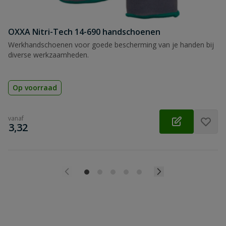
OXXA Nitri-Tech 14-690 handschoenen
Werkhandschoenen voor goede bescherming van je handen bij
diverse werkzaamheden.
Op voorraad
vanaf
€
3,32