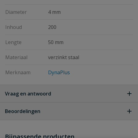
Diameter
4 mm
Inhoud
200
Lengte
50 mm
Materiaal
verzinkt staal
Merknaam
DynaPlus
Vraag en antwoord
Geen vragen
Beoordelingen
Heb je zelf ook een vraag over
Stel jouw
Bijpassende producten
Schrijf zelf een beoordeling
vraag
dit product?