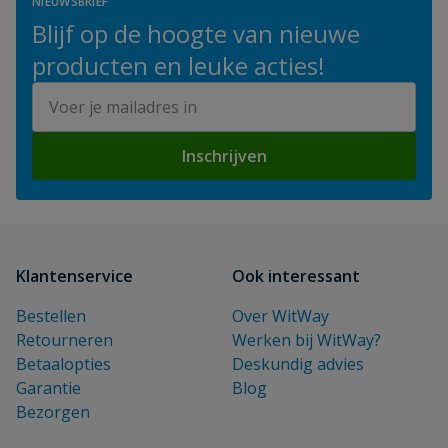
NIEUWSBRIEF
Blijf op de hoogte van nieuwe
producten en leuke acties!
E-mailadres
Inschrijven
Klantenservice
Ook interessant
Bestellen
Over WitWay
Retourneren
Werken bij WitWay?
Betaalopties
Deskundig advies
Garantie
Blog
Bezorgen