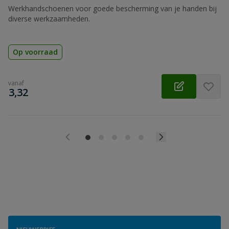
Werkhandschoenen voor goede bescherming van je handen bij
diverse werkzaamheden.
Op voorraad
vanaf
€
3,32