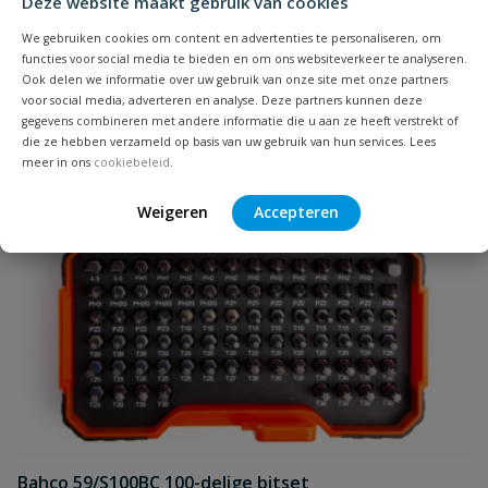
Deze website maakt gebruik van cookies
Stuks
We gebruiken cookies om content en advertenties te personaliseren, om
functies voor social media te bieden en om ons websiteverkeer te analyseren.
Uw waardering:
Ook delen we informatie over uw gebruik van onze site met onze partners
voor social media, adverteren en analyse. Deze partners kunnen deze
gegevens combineren met andere informatie die u aan ze heeft verstrekt of
die ze hebben verzameld op basis van uw gebruik van hun services. Lees
meer in ons
cookiebeleid
.
Weigeren
Accepteren
Naam
Samenvatting
Beoordeling
Bahco 59/S100BC 100-delige bitset