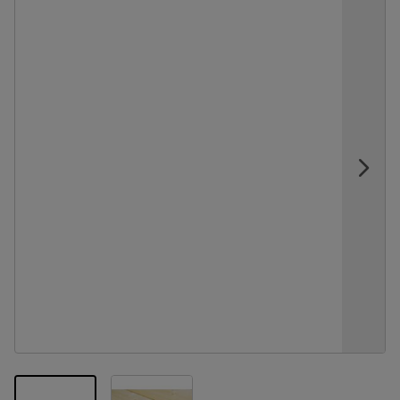
View larger image
View larger image