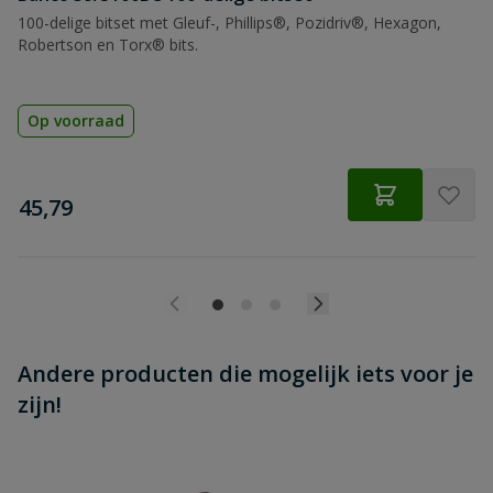
100-delige bitset met Gleuf-, Phillips®, Pozidriv®, Hexagon,
Beoordeling versturen
Robertson en Torx® bits.
Op voorraad
€
45,79
Andere producten die mogelijk iets voor je
zijn!