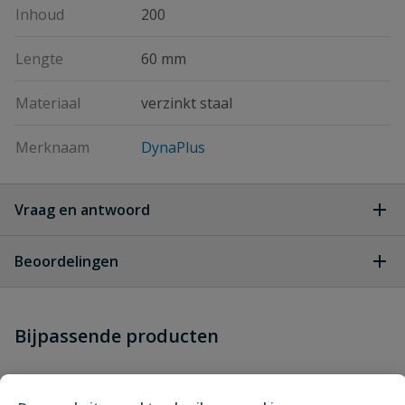
Inhoud
200
Lengte
60 mm
Materiaal
verzinkt staal
Merknaam
DynaPlus
Vraag en antwoord
Geen vragen
Beoordelingen
Heb je zelf ook een vraag over
Stel jouw
Bijpassende producten
Schrijf zelf een beoordeling
vraag
dit product?
Je beoordeelt:
DynaPlus Spaanplaatschroef
Verzinkt Cilinderkop TX25 5.0 x 60/36 mm - 200