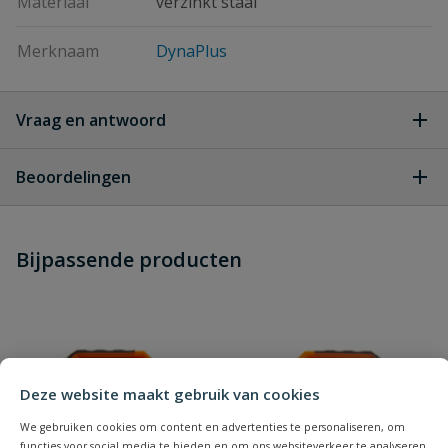
Materiaal
verzinkt staal
Merknaam
DynaPlus
Vraag en antwoord
Geen vragen
Beoordelingen
Heb je zelf ook een vraag over
Stel jouw
Bijpassende producten
Schrijf zelf een beoordeling
vraag
dit product?
Je beoordeelt:
DynaPlus Spaanplaatschroef
Verzinkt Pozidrive PZ1 3.0 x 16 mm - 200 Stuks
Uw waardering:
Deze website maakt gebruik van cookies
We gebruiken cookies om content en advertenties te personaliseren, om
functies voor social media te bieden en om ons websiteverkeer te analyseren.