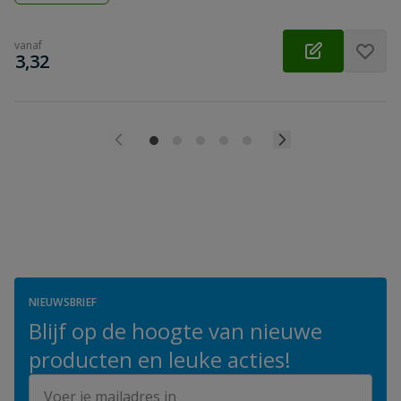
vanaf
€
3,32
NIEUWSBRIEF
Blijf op de hoogte van nieuwe
producten en leuke acties!
E-mailadres